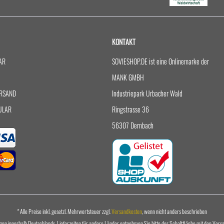
KONTAKT
AR
SOVIESHOP.DE ist eine Onlinemarke der
MANK GMBH
RSAND
Industriepark Urbacher Wald
ULAR
Ringstrasse 36
56307 Dernbach
* Alle Preise inkl. gesetzl. Mehrwertsteuer zzgl.
Versandkosten
, wenn nicht anders beschrieben
ungen innerhalb Deutschlands, Lieferzeiten für andere Länder entnehmen Sie bitte der Schaltfläche mit den Ver