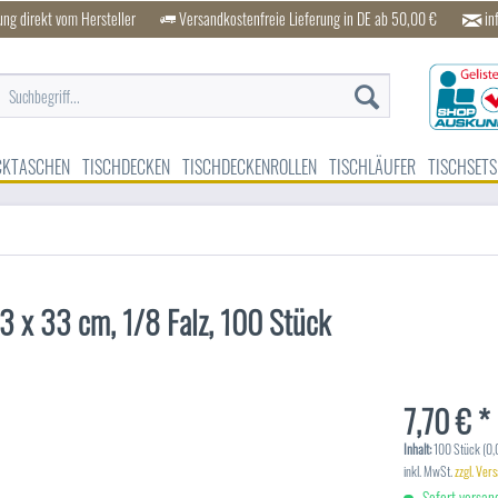
ung direkt vom Hersteller
Versandkostenfreie Lieferung in DE ab 50,00 €
in
CKTASCHEN
TISCHDECKEN
TISCHDECKENROLLEN
TISCHLÄUFER
TISCHSETS
 33 x 33 cm, 1/8 Falz, 100 Stück
7,70 € *
Inhalt:
100 Stück (0,0
inkl. MwSt.
zzgl. Ver
Sofort versand