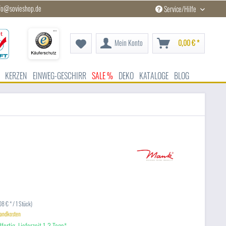
fo@sovieshop.de
Service/Hilfe
Mein Konto
0,00 € *
KERZEN
EINWEG-GESCHIRR
SALE %
DEKO
KATALOGE
BLOG
8 € * / 1 Stück)
sandkosten
fertig, Lieferzeit 1-3 Tage*