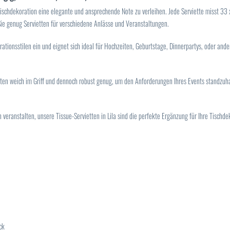
Tischdekoration eine elegante und ansprechende Note zu verleihen. Jede Serviette misst 33 x
e genug Servietten für verschiedene Anlässe und Veranstaltungen.
orationsstilen ein und eignet sich ideal für Hochzeiten, Geburtstage, Dinnerpartys, oder ande
tten weich im Griff und dennoch robust genug, um den Anforderungen Ihres Events standzuha
veranstalten, unsere Tissue-Servietten in Lila sind die perfekte Ergänzung für Ihre Tischdek
ck