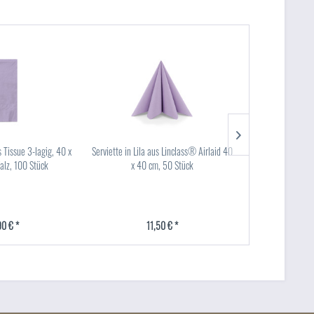
s Tissue 3-lagig, 40 x
Serviette in Lila aus Linclass® Airlaid 40
Besteckserviett
alz, 100 Stück
x 40 cm, 50 Stück
Airlaid 40 x 40 
90 € *
11,50 € *
17