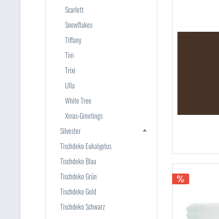
Scarlett
Snowflakes
Tiffany
Tim
Trixi
Ulla
White Tree
Xmas-Greetings
Silvester
Tischdeko Eukalyptus
Tischdeko Blau
Tischdeko Grün
Tischdeko Gold
Tischdeko Schwarz