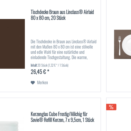
Tischdecke Braun aus Linclass® Airlaid
80 x 80 cm, 20 Stück
Die Tischdecke in Braun aus Linclass® Airlaid
mit den Maßen 80 x 80 cm ist eine stilvolle
und edle Wahl für eine natürliche und
einladende Tischgestaltung. Die warme,
erdige Braunfarbe verleiht jeder Tafel eine
Inhalt
20 Stück
(1,32 € * / 1 Stück)
gemütliche und elegante...
26,45 € *
Merken
Kerzenglas Cube Frostig/Milchig für
Sovie® Refill Kerzen, 7 x 9,5cm, 1 Stück