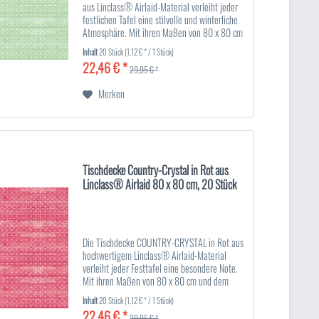
aus Linclass® Airlaid-Material verleiht jeder
festlichen Tafel eine stilvolle und winterliche
Atmosphäre. Mit ihren Maßen von 80 x 80 cm
ist sie ideal für kleinere Tische oder als
Inhalt
20 Stück
(1,12 € * / 1 Stück)
dekorative...
22,46 € *
29,95 € *
Merken
Tischdecke Country-Crystal in Rot aus
Linclass® Airlaid 80 x 80 cm, 20 Stück
Die Tischdecke COUNTRY-CRYSTAL in Rot aus
hochwertigem Linclass® Airlaid-Material
verleiht jeder Festtafel eine besondere Note.
Mit ihren Maßen von 80 x 80 cm und dem
eleganten Schneeflockendesign eignet sich
Inhalt
20 Stück
(1,12 € * / 1 Stück)
diese Tischdecke perfekt für...
22,46 € *
29,95 € *