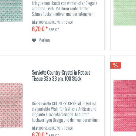
bringt einen Hauch von winterlicher Eleganz
auf Ihren Tisch. Mit ihren zauberhaften
Schneeflockenmotiven und der intensiven
grünen Farbe ist sie die perfekte Ergänzung
Inhalt
100 Stück
(0,07 € * / 1 Stück)
für festliche Tischdekorationen...
6,70 € *
8,95 € *
Merken
Serviette Country-Crystal in Rot aus
Tissue 33 x 33 cm, 100 Stück
Die Serviette COUNTRY-CRYSTAL in Rot ist
die perfekte Wahl für festliche Anlässe und
elegante Tischdekorationen. Mit ihrem
hochwertigen Design und den wunderschönen
Schneeflockenmotiven verleiht sie jedem
Inhalt
100 Stück
(0,07 € * / 1 Stück)
gedeckten Tisch einen Hauch von...
6,70 € *
8,95 € *