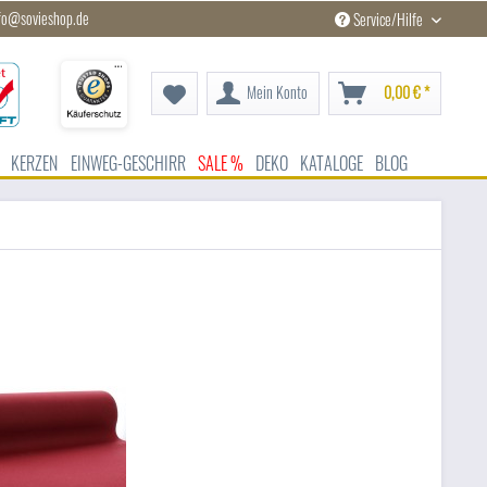
fo@sovieshop.de
Service/Hilfe
Mein Konto
0,00 € *
KERZEN
EINWEG-GESCHIRR
SALE %
DEKO
KATALOGE
BLOG