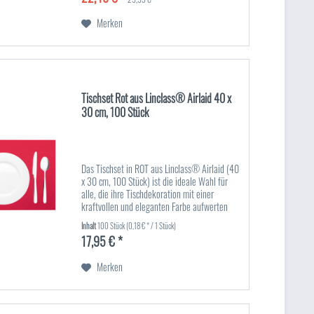
Merken
Tischset Rot aus Linclass® Airlaid 40 x
30 cm, 100 Stück
Das Tischset in ROT aus Linclass® Airlaid (40
x 30 cm, 100 Stück) ist die ideale Wahl für
alle, die ihre Tischdekoration mit einer
kraftvollen und eleganten Farbe aufwerten
möchten. Die lebendige rote Farbe sorgt für
Inhalt
100 Stück
(0,18 € * / 1 Stück)
ein warmes,...
17,95 € *
Merken