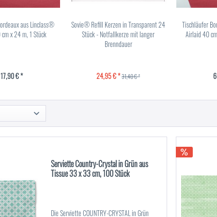
Bordeaux aus Linclass®
Sovie® Refill Kerzen in Transparent 24
Tischläufer B
0 cm x 24 m, 1 Stück
Stück - Notfallkerze mit langer
Airlaid 40 cm
Brenndauer
17,90 € *
24,95 € *
6
31,40 € *
Serviette Country-Crystal in Grün aus
Tissue 33 x 33 cm, 100 Stück
Die Serviette COUNTRY-CRYSTAL in Grün