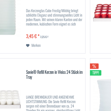
Das Kerzenglas Cube Frostig/Milchig bringt
schlichte Eleganz und stimmungsvolles Licht in
jeden Raum. Mit seinen klaren Kanten und der
modernen, kubischen Form eignet es sich
perfekt für die Sovie® Refill Kerzen und setzt
stilvolle...
3,45 € *
7,25 € *
Merken
Sovie® Refill Kerzen in Weiss 24 Stück im
TIPP!
Tray
LANGE BRENNDAUER UND ANGENEHME
LICHTSTIMMUNG: Die Sovie Refill Kerzen
sorgen mit einer Brenndauer von ca. 24
Stunden für ein warmes, gleichmäßiges Licht.