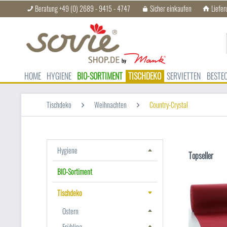
Beratung +49 (0) 2689 - 9415 - 4747
Sicher einkaufen
Liefer
HOME
HYGIENE
BIO-SORTIMENT
TISCHDEKO
SERVIETTEN
BESTE
Tischdeko
Weihnachten
Country-Crystal
Hygiene
Topseller
BIO-Sortiment
Tischdeko
Ostern
Frühling