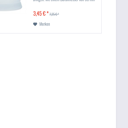
und einer Höhe von 100 mm passt es perfekt
zu den Sovie® Refill...
3,45 € *
7,25 € *
Merken