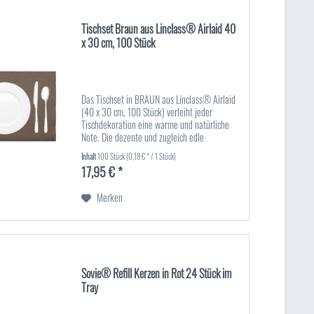
Tischset Braun aus Linclass® Airlaid 40
x 30 cm, 100 Stück
Das Tischset in BRAUN aus Linclass® Airlaid
(40 x 30 cm, 100 Stück) verleiht jeder
Tischdekoration eine warme und natürliche
Note. Die dezente und zugleich edle
Farbgebung lässt sich vielseitig kombinieren
Inhalt
100 Stück
(0,18 € * / 1 Stück)
und eignet sich perfekt für...
17,95 € *
Merken
Sovie® Refill Kerzen in Rot 24 Stück im
Tray