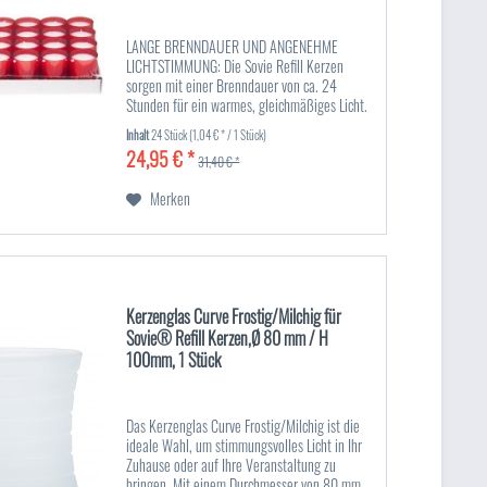
LANGE BRENNDAUER UND ANGENEHME
LICHTSTIMMUNG: Die Sovie Refill Kerzen
sorgen mit einer Brenndauer von ca. 24
Stunden für ein warmes, gleichmäßiges Licht.
Mit einem Durchmesser von ca. Ø50 mm und
Inhalt
24 Stück
(1,04 € * / 1 Stück)
einer Höhe von 65 mm sind sie ideal für...
24,95 € *
31,40 € *
Merken
Kerzenglas Curve Frostig/Milchig für
Sovie® Refill Kerzen,Ø 80 mm / H
100mm, 1 Stück
Das Kerzenglas Curve Frostig/Milchig ist die
ideale Wahl, um stimmungsvolles Licht in Ihr
Zuhause oder auf Ihre Veranstaltung zu
bringen. Mit einem Durchmesser von 80 mm