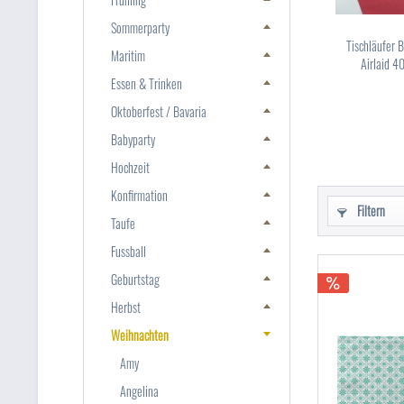
Sommerparty
Tischläufer 
Maritim
Airlaid 4
Essen & Trinken
Oktoberfest / Bavaria
Babyparty
Hochzeit
Konfirmation
Filtern
Taufe
Fussball
Geburtstag
Herbst
Weihnachten
Amy
Angelina