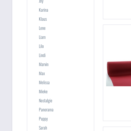
Joy
Karina
Klaus
Lene
Liam
Lilo
Lindi
Marvin
Max
Melissa
Mieke
Nostalgie
Panorama
Puppy
Sarah