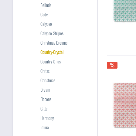
Belinda
Cady
Calypso
Calypso-Stripes
Christmas Dreams
Country-Crystal
Country Xmas
Chriss
Christmas
Dream
Flocons
Gitte
Harmony
Jolina