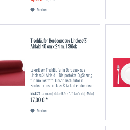
Merken
Tischläufer Bordeaux aus Linclass®
Airlaid 40 cm x 24 m, 1 Stück
Luxuriöser Tischläufer in Bordeaux aus
Linclass® Airlaid – Die perfekte Ergänzung
für Ihre Festtafel Unser Tischläufer in
Bordeaux aus Linclass® Airlaid ist die ideale
Wahl, um Ihre Tischdekoration elegant und
Inhalt
24 Laufende(r) Meter
(0,75 € * / 1 Laufende(r) Meter)
stilvoll zu gestalten. Mit...
17,90 € *
Merken