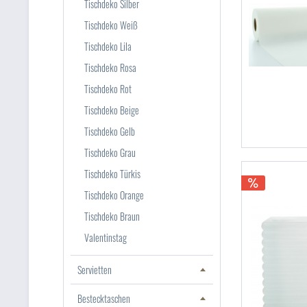
Tischdeko Silber
Tischdeko Weiß
Tischdeko Lila
Tischdeko Rosa
Tischdeko Rot
Tischdeko Beige
Tischdeko Gelb
Tischdeko Grau
Tischdeko Türkis
Tischdeko Orange
Tischdeko Braun
Valentinstag
Servietten
Bestecktaschen