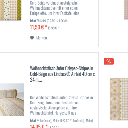
Gold-Beige verbindet nostalgische
Weihnachtsmotive mit einer edlen
Farbpalette, um Ihrer Festtafel eine
besondere, heimelige Atmosphäre zu
Inhalt
50 Stück
(0,23 € * / 1 Stück)
verleihen. Gefertigt aus hochwertigem
11,50 € *
Linclass®...
15,90 € *
Merken
Weihnachtstischläufer Calypso-Stripes in
Gold-Beige aus Linclass® Airlaid 40 cm x
24 m,...
Der Weihnachtstischläufer Calypso-Stripes in
Gold-Beige bringt eine festliche und
nostalgische Atmosphäre auf Ihre
Weihnachtstafel. Hergestellt aus
hochwertigem Linclass® Airlaid-Material,
Inhalt
24 Laufende(r) Meter
(0,62 € * / 1 Laufende(r) Meter)
bietet dieser Tischläufer eine stoffähnliche...
14,95 € *
18,90 € *