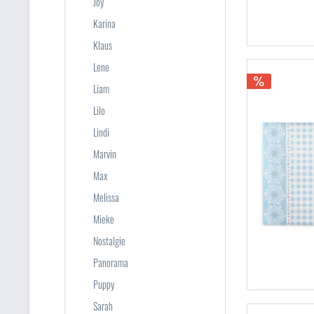
Joy
Karina
Klaus
Lene
Liam
Lilo
Lindi
Marvin
Max
Melissa
Mieke
Nostalgie
Panorama
Puppy
Sarah