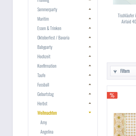
Sommerparty
Tischläufer
Maritim
Airlaid 4
Essen & Trinken
Oktoberfest / Bavaria
Babyparty
Hochzeit
Konfirmation
Filtern
Taufe
Fussball
Geburtstag
Herbst
Weihnachten
Amy
Angelina