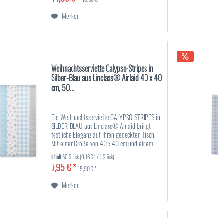
Merken
Weihnachtsserviette Calypso-Stripes in
Silber-Blau aus Linclass® Airlaid 40 x 40
cm, 50...
Die Weihnachtsserviette CALYPSO-STRIPES in
SILBER-BLAU aus Linclass® Airlaid bringt
festliche Eleganz auf Ihren gedeckten Tisch.
Mit einer Größe von 40 x 40 cm und einem
hochwertigen Material aus Linclass® Airlaid,
Inhalt
50 Stück
(0,16 € * / 1 Stück)
das für seine textile...
7,95 € *
15,90 € *
Merken