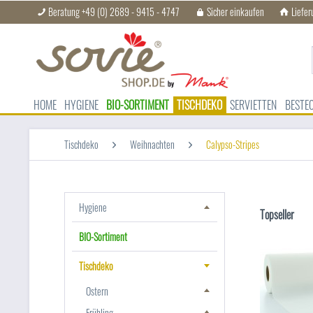
Beratung +49 (0) 2689 - 9415 - 4747
Sicher einkaufen
Liefer
HOME
HYGIENE
BIO-SORTIMENT
TISCHDEKO
SERVIETTEN
BESTE
Tischdeko
Weihnachten
Calypso-Stripes
Hygiene
Topseller
BIO-Sortiment
Tischdeko
Ostern
Frühling