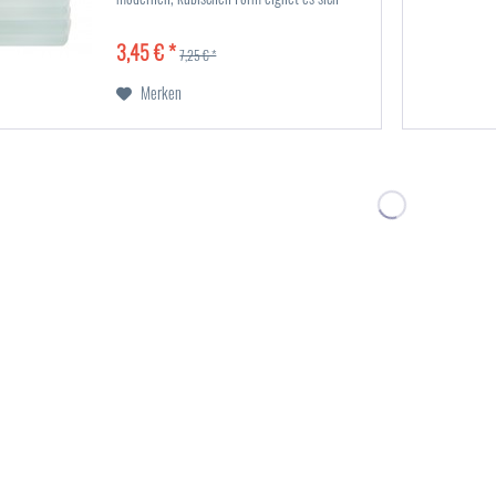
perfekt für die Sovie® Refill Kerzen und setzt
stilvolle...
3,45 € *
7,25 € *
Merken