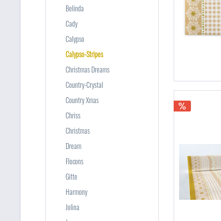
Belinda
Cady
Calypso
Calypso-Stripes
Christmas Dreams
Country-Crystal
Country Xmas
Chriss
Christmas
Dream
Flocons
Gitte
Harmony
Jolina