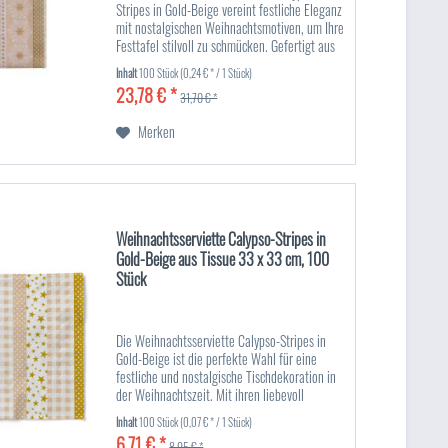
Stripes in Gold-Beige vereint festliche Eleganz
mit nostalgischen Weihnachtsmotiven, um Ihre
Festtafel stilvoll zu schmücken. Gefertigt aus
hochwertigem Linclass® Airlaid-Material,
Inhalt
100 Stück
(0,24 € * / 1 Stück)
bietet diese...
23,78 € *
31,70 € *
Merken
Weihnachtsserviette Calypso-Stripes in
Gold-Beige aus Tissue 33 x 33 cm, 100
Stück
Die Weihnachtsserviette Calypso-Stripes in
Gold-Beige ist die perfekte Wahl für eine
festliche und nostalgische Tischdekoration in
der Weihnachtszeit. Mit ihren liebevoll
gestalteten, klassischen Weihnachtsmotiven,
Inhalt
100 Stück
(0,07 € * / 1 Stück)
darunter Streifen,...
6,71 € *
8,95 € *