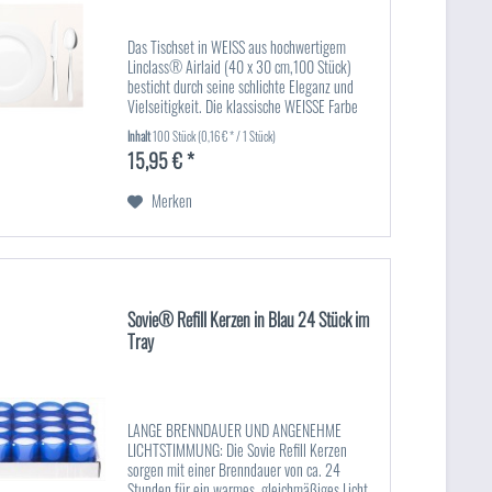
Das Tischset in WEISS aus hochwertigem
Linclass® Airlaid (40 x 30 cm,100 Stück)
besticht durch seine schlichte Eleganz und
Vielseitigkeit. Die klassische WEISSE Farbe
passt perfekt zu jeder Tischdekoration und
Inhalt
100 Stück
(0,16 € * / 1 Stück)
eignet sich sowohl für...
15,95 € *
Merken
Sovie® Refill Kerzen in Blau 24 Stück im
Tray
LANGE BRENNDAUER UND ANGENEHME
LICHTSTIMMUNG: Die Sovie Refill Kerzen
sorgen mit einer Brenndauer von ca. 24
Stunden für ein warmes, gleichmäßiges Licht.