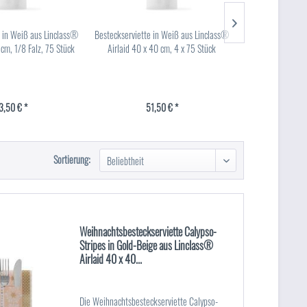
e in Weiß aus Linclass®
Besteckserviette in Weiß aus Linclass®
Serviette LUDO au
 cm, 1/8 Falz, 75 Stück
Airlaid 40 x 40 cm, 4 x 75 Stück
x 40 c
3,50 € *
51,50 € *
15
Sortierung:
Weihnachtsbesteckserviette Calypso-
Stripes in Gold-Beige aus Linclass®
Airlaid 40 x 40...
Die Weihnachtsbesteckserviette Calypso-