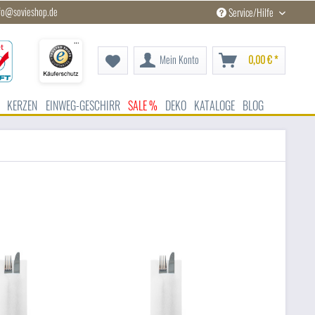
fo@sovieshop.de
Service/Hilfe
Mein Konto
0,00 € *
KERZEN
EINWEG-GESCHIRR
SALE %
DEKO
KATALOGE
BLOG