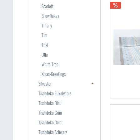
Scarlett
Snowflakes
Tiffany
Tim
Trixi
Ulla
White Tree
Xmas-Greetings
Silvester
Tischdeko Eukalyptus
Tischdeko Blau
Tischdeko Grün
Tischdeko Gold
Tischdeko Schwarz