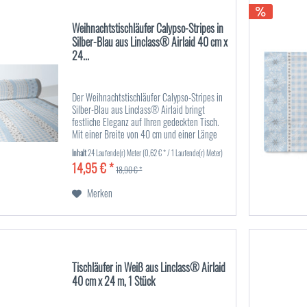
Weihnachtstischläufer Calypso-Stripes in
Silber-Blau aus Linclass® Airlaid 40 cm x
24...
Der Weihnachtstischläufer Calypso-Stripes in
Silber-Blau aus Linclass® Airlaid bringt
festliche Eleganz auf Ihren gedeckten Tisch.
Mit einer Breite von 40 cm und einer Länge
von 24 m bietet dieser Tischläufer
Inhalt
24 Laufende(r) Meter
(0,62 € * / 1 Laufende(r) Meter)
ausreichend Material, um...
14,95 € *
18,90 € *
Merken
Tischläufer in Weiß aus Linclass® Airlaid
40 cm x 24 m, 1 Stück