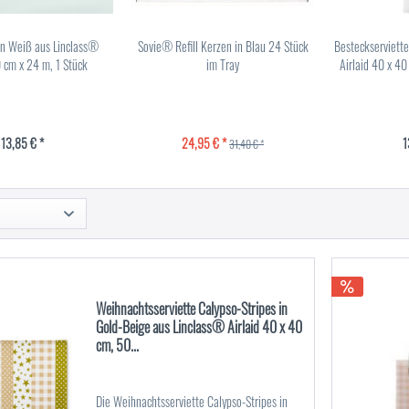
 in Weiß aus Linclass®
Sovie® Refill Kerzen in Blau 24 Stück
Besteckserviett
0 cm x 24 m, 1 Stück
im Tray
Airlaid 40 x 40
13,85 € *
24,95 € *
1
31,40 € *
Weihnachtsserviette Calypso-Stripes in
Gold-Beige aus Linclass® Airlaid 40 x 40
cm, 50...
Die Weihnachtsserviette Calypso-Stripes in