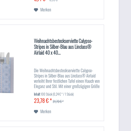
Merken
Weihnachtsbesteckserviette Calypso-
Stripes in Silber-Blau aus Linclass®
Airlaid 40 x 40...
Die Weihnachtsbesteckserviette Calypso-
Stripes in Silber-Blau aus Linclass® Airlaid
verleiht Ihrer festlichen Tafel einen Hauch von
Eleganz und Stil. Mit einer großzügigen Größe
von 40 x 40 cm und dem hochwertigen
Inhalt
100 Stück
(0,24 € * / 1 Stück)
Linclass®...
23,78 € *
31,70 € *
Merken