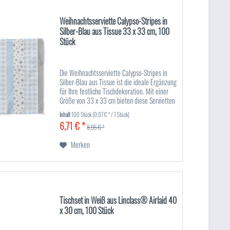
Weihnachtsserviette Calypso-Stripes in
Silber-Blau aus Tissue 33 x 33 cm, 100
Stück
Die Weihnachtsserviette Calypso-Stripes in
Silber-Blau aus Tissue ist die ideale Ergänzung
für Ihre festliche Tischdekoration. Mit einer
Größe von 33 x 33 cm bieten diese Servietten
die perfekte Kombination aus Funktionalität
Inhalt
100 Stück
(0,07 € * / 1 Stück)
und...
6,71 € *
8,95 € *
Merken
Tischset in Weiß aus Linclass® Airlaid 40
x 30 cm, 100 Stück