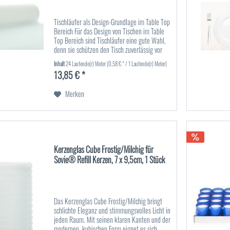
Tischläufer als Design-Grundlage im Table Top
Bereich Für das Design von Tischen im Table
Top Bereich sind Tischläufer eine gute Wahl,
denn sie schützen den Tisch zuverlässig vor
Verschmutzungen, sind bei Bedarf schnell
Inhalt
24 Laufende(r) Meter
(0,58 € * / 1 Laufende(r) Meter)
ausgetauscht und...
13,85 € *
Merken
Kerzenglas Cube Frostig/Milchig für
Sovie® Refill Kerzen, 7 x 9,5cm, 1 Stück
Das Kerzenglas Cube Frostig/Milchig bringt
schlichte Eleganz und stimmungsvolles Licht in
jeden Raum. Mit seinen klaren Kanten und der
modernen, kubischen Form eignet es sich