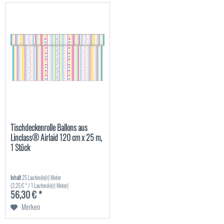
Tischdeckenrolle Ballons aus
Linclass® Airlaid 120 cm x 25 m,
1 Stück
Inhalt
25 Laufende(r) Meter
(2,25 € * / 1 Laufende(r) Meter)
56,30 € *
Merken