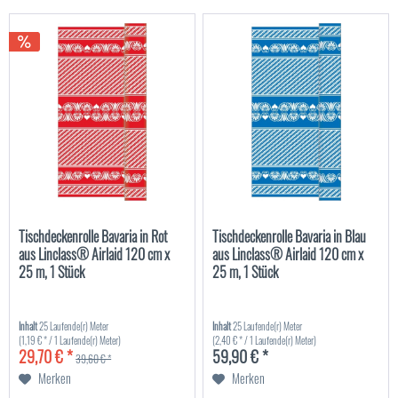
Tischdeckenrolle Bavaria in Rot
Tischdeckenrolle Bavaria in Blau
aus Linclass® Airlaid 120 cm x
aus Linclass® Airlaid 120 cm x
25 m, 1 Stück
25 m, 1 Stück
Inhalt
25 Laufende(r) Meter
Inhalt
25 Laufende(r) Meter
(1,19 € * / 1 Laufende(r) Meter)
(2,40 € * / 1 Laufende(r) Meter)
29,70 € *
59,90 € *
39,60 € *
Merken
Merken