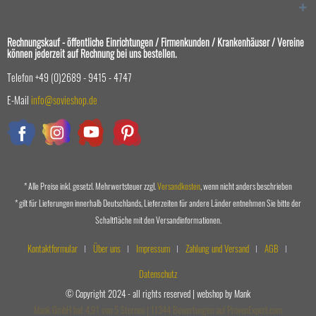
Rechnungskauf - öffentliche Einrichtungen / Firmenkunden / Krankenhäuser / Vereine
können jederzeit auf Rechnung bei uns bestellen.
Telefon +49 (0)2689 - 9415 - 4747
E-Mail
info@sovieshop.de
* Alle Preise inkl. gesetzl. Mehrwertsteuer zzgl.
Versandkosten
, wenn nicht anders beschrieben
* gilt für Lieferungen innerhalb Deutschlands, Lieferzeiten für andere Länder entnehmen Sie bitte der
Schaltfläche mit den Versandinformationen.
Kontaktformular
Über uns
Impressum
Zahlung und Versand
AGB
Datenschutz
© Copyright 2024 - all rights reserved | webshop by Mank
Mank GmbH
hat
4,91
von
5
Sternen
|
11344
Bewertungen auf ProvenExpert.com