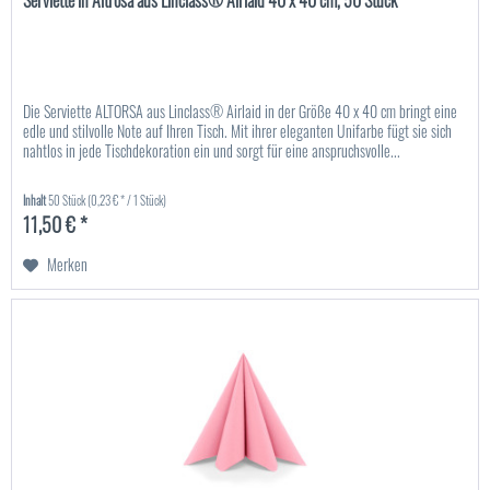
Serviette in Altrosa aus Linclass® Airlaid 40 x 40 cm, 50 Stück
Die Serviette ALTORSA aus Linclass® Airlaid in der Größe 40 x 40 cm bringt eine
edle und stilvolle Note auf Ihren Tisch. Mit ihrer eleganten Unifarbe fügt sie sich
nahtlos in jede Tischdekoration ein und sorgt für eine anspruchsvolle...
Inhalt
50 Stück
(0,23 € * / 1 Stück)
11,50 € *
Merken