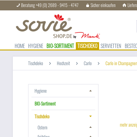
Beratung +49 (0) 2689 - 9415 - 4747
Sicher einkaufen
Liefer
HOME
HYGIENE
BIO-SORTIMENT
TISCHDEKO
SERVIETTEN
BESTE
Tischdeko
Hochzeit
Carlo
Carlo in Champagner
Hygiene
BIO-Sortiment
Tischdeko
mehr anze
Ostern
Frühling