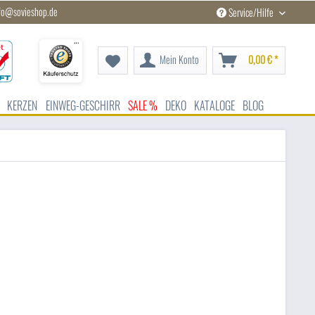
fo@sovieshop.de
Service/Hilfe
Mein Konto
0,00 € *
KERZEN
EINWEG-GESCHIRR
SALE %
DEKO
KATALOGE
BLOG