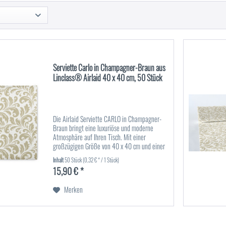
Serviette Carlo in Champagner-Braun aus
Linclass® Airlaid 40 x 40 cm, 50 Stück
Die Airlaid Serviette CARLO in Champagner-
Braun bringt eine luxuriöse und moderne
Atmosphäre auf Ihren Tisch. Mit einer
großzügigen Größe von 40 x 40 cm und einer
Verpackungseinheit von 50 Stück bieten diese
Inhalt
50 Stück
(0,32 € * / 1 Stück)
Servietten sowohl eine...
15,90 € *
Merken