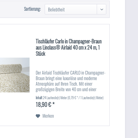
Sortierung:
Tischläufer Carlo in Champagner-Braun
aus Linclass® Airlaid 40 cm x 24 m, 1
Stück
Der Airlaid Tischläufer CARLO in Champagner-
Braun bringt eine luxuriöse und moderne
Atmosphäre auf Ihren Tisch. Mit einer
großzügigen Breite von 40 cm und einer
beeindruckenden Länge von 24 m bietet
Inhalt
24 Laufende(r) Meter
(0,79 € * / 1 Laufende(r) Meter)
dieser Tischläufer sowohl eine...
18,90 € *
Merken