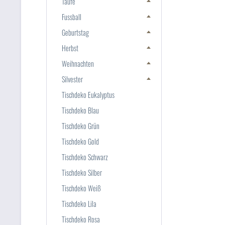
Taufe
Fussball
Geburtstag
Herbst
Weihnachten
Silvester
Tischdeko Eukalyptus
Tischdeko Blau
Tischdeko Grün
Tischdeko Gold
Tischdeko Schwarz
Tischdeko Silber
Tischdeko Weiß
Tischdeko Lila
Tischdeko Rosa