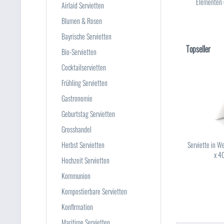
Elementen e
Airlaid Servietten
Blumen & Rosen
Bayrische Servietten
Topseller
Bio-Servietten
Cocktailservietten
Frühling Servietten
Gastronomie
Geburtstag Servietten
Grosshandel
Herbst Servietten
Serviette in W
x 4
Hochzeit Servietten
Kommunion
Kompostierbare Servietten
Konfirmation
Maritime Servietten