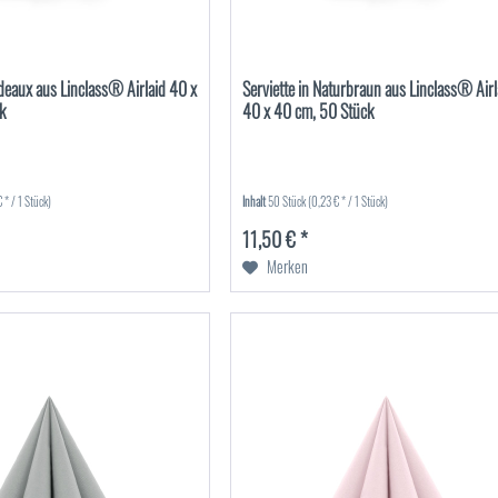
rdeaux aus Linclass® Airlaid 40 x
Serviette in Naturbraun aus Linclass® Airl
k
40 x 40 cm, 50 Stück
 * / 1 Stück)
Inhalt
50 Stück
(0,23 € * / 1 Stück)
11,50 € *
Merken