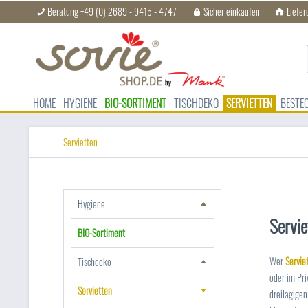
Beratung +49 (0) 2689 - 9415 - 4747
Sicher einkaufen
Liefer
HOME
HYGIENE
BIO-SORTIMENT
TISCHDEKO
SERVIETTEN
BESTE
Servietten
Hygiene
Servie
BIO-Sortiment
Wer
Servie
Tischdeko
oder im Pri
Servietten
dreilagigen