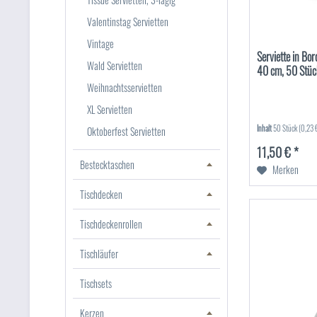
Valentinstag Servietten
Vintage
Serviette in Bo
Wald Servietten
40 cm, 50 Stüc
Weihnachtsservietten
XL Servietten
Inhalt
50 Stück
(0,23 €
Oktoberfest Servietten
11,50 € *
Bestecktaschen
Merken
Tischdecken
Tischdeckenrollen
Tischläufer
Tischsets
Kerzen