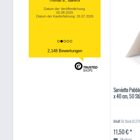
Thomas B., Sallneck
Datum der Veröffentlichung:
02.08.2026
Datum der Kauferfahrung: 26.07.2026
2,148 Bewertungen
Serviette Pebbl
x 40 cm, 50 St
Inhalt
50 Stück
(0,23 €
11,50 € *
Merken