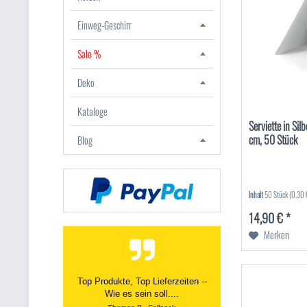
Einweg-Geschirr
Sale %
Deko
Kataloge
Serviette in Si
cm, 50 Stück
Blog
Inhalt
50 Stück
(0,30 €
14,90 € *
Merken
Top Produkte, Top Lieferzeiten --
Wie es sein soll....