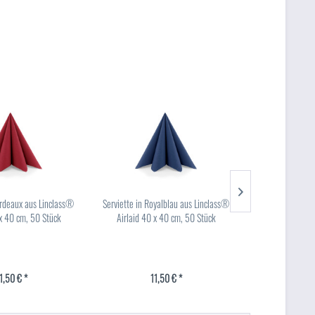
ordeaux aus Linclass®
Serviette in Royalblau aus Linclass®
Serviette in Lila
 x 40 cm, 50 Stück
Airlaid 40 x 40 cm, 50 Stück
40 x 40 
1,50 € *
11,50 € *
11