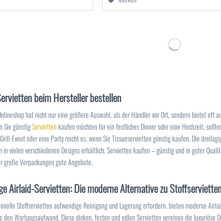
ervietten beim Hersteller bestellen
Onlineshop hat nicht nur eine größere Auswahl, als der Händler vor Ort, sondern bietet oft 
n Sie günstig
Servietten
kaufen möchten für ein festliches Dinner oder eine Hochzeit, sollte
 Grill-Event oder eine Party reicht es, wenn Sie Tissueservietten günstig kaufen. Die dreilagi
n in vielen verschiedenen Designs erhältlich. Servietten kaufen – günstig und in guter Quali
ür große Verpackungen gute Angebote.
e Airlaid-Servietten: Die moderne Alternative zu Stoffserviette
onelle Stoffservietten aufwendige Reinigung und Lagerung erfordern, bieten moderne Airla
e den Wartungsaufwand. Diese dicken, festen und edlen Servietten vereinen die luxuriöse O