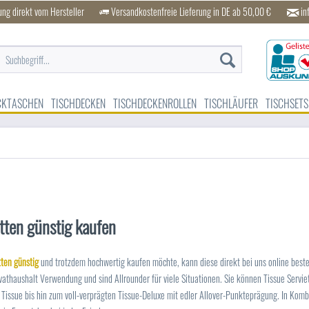
ung direkt vom Hersteller
Versandkostenfreie Lieferung in DE ab 50,00 €
in
CKTASCHEN
TISCHDECKEN
TISCHDECKENROLLEN
TISCHLÄUFER
TISCHSETS
tten günstig kaufen
tten günstig
und trotzdem hochwertig kaufen möchte, kann diese direkt bei uns online bestel
vathaushalt Verwendung und sind Allrounder für viele Situationen. Sie können Tissue Servi
 Tissue bis hin zum voll-verprägten Tissue-Deluxe mit edler Allover-Punkteprägung. In Kom