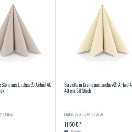
e Stone aus Linclass® Airlaid 40
Serviette in Creme aus Linclass® Airlaid 4
ück
40 cm, 50 Stück
 * / 1 Stück)
Inhalt
50 Stück
(0,23 € * / 1 Stück)
11,50 € *
Merken