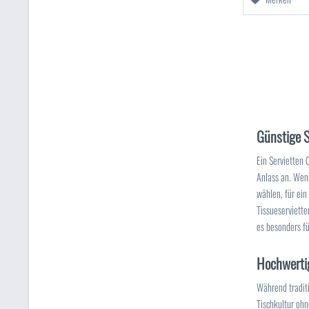
Günstige S
Ein Servietten 
Anlass an. Wen
wählen, für ein
Tissueserviette
es besonders f
Hochwertig
Während traditi
Tischkultur ohn