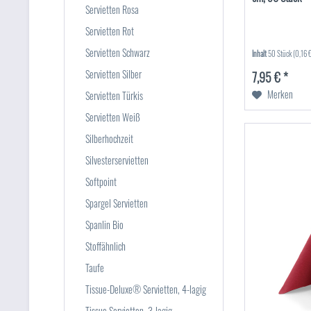
Servietten Rosa
Servietten Rot
Servietten Schwarz
Inhalt
50 Stück
(0,16 €
Servietten Silber
7,95 € *
Merken
Servietten Türkis
Servietten Weiß
Silberhochzeit
Silvesterservietten
Softpoint
Spargel Servietten
Spanlin Bio
Stoffähnlich
Taufe
Tissue-Deluxe® Servietten, 4-lagig
Tissue Servietten, 3-lagig