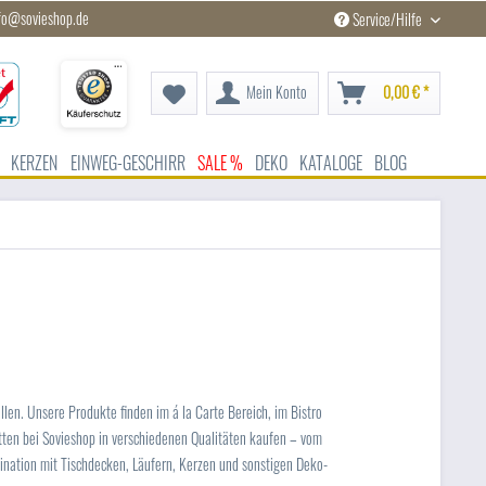
fo@sovieshop.de
Service/Hilfe
Mein Konto
0,00 € *
KERZEN
EINWEG-GESCHIRR
SALE %
DEKO
KATALOGE
BLOG
len. Unsere Produkte finden im á la Carte Bereich, im Bistro
etten bei Sovieshop in verschiedenen Qualitäten kaufen – vom
bination mit Tischdecken, Läufern, Kerzen und sonstigen Deko-