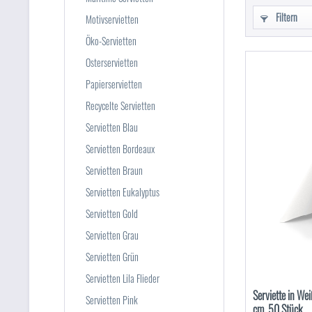
Filtern
Motivservietten
Öko-Servietten
Osterservietten
Papierservietten
Recycelte Servietten
Servietten Blau
Servietten Bordeaux
Servietten Braun
Servietten Eukalyptus
Servietten Gold
Servietten Grau
Servietten Grün
Servietten Lila Flieder
Serviette in We
Servietten Pink
cm, 50 Stück