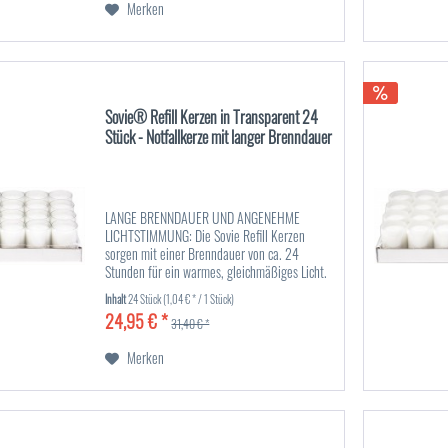
Merken
Sovie® Refill Kerzen in Transparent 24
Stück - Notfallkerze mit langer Brenndauer
LANGE BRENNDAUER UND ANGENEHME
LICHTSTIMMUNG: Die Sovie Refill Kerzen
sorgen mit einer Brenndauer von ca. 24
Stunden für ein warmes, gleichmäßiges Licht.
Mit einem Durchmesser von ca. Ø50 mm und
Inhalt
24 Stück
(1,04 € * / 1 Stück)
einer Höhe von 65 mm sind sie ideal für...
24,95 € *
31,40 € *
Merken