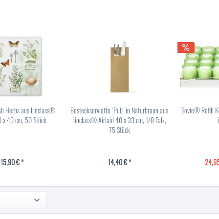
esh Herbs aus Linclass®
Besteckserviette "Pub" in Naturbraun aus
Sovie® Refill K
0 x 40 cm, 50 Stück
Linclass® Airlaid 40 x 33 cm, 1/8 Falz,
75 Stück
15,90 € *
14,40 € *
24,95