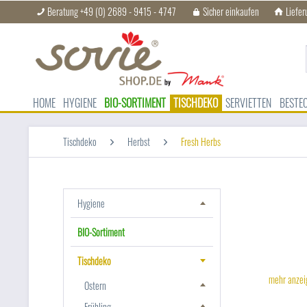
Beratung +49 (0) 2689 - 9415 - 4747
Sicher einkaufen
Liefer
HOME
HYGIENE
BIO-SORTIMENT
TISCHDEKO
SERVIETTEN
BESTE
Tischdeko
Herbst
Fresh Herbs
Hygiene
BIO-Sortiment
Tischdeko
mehr anze
Ostern
Frühling