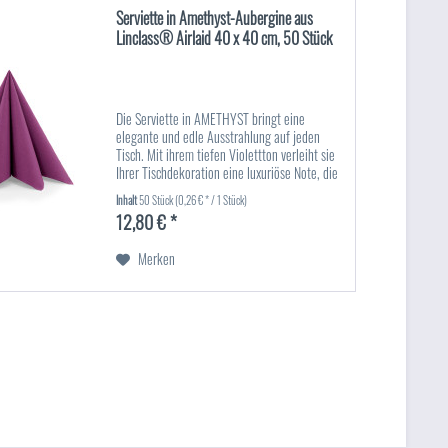
Serviette in Amethyst-Aubergine aus
Linclass® Airlaid 40 x 40 cm, 50 Stück
Die Serviette in AMETHYST bringt eine
elegante und edle Ausstrahlung auf jeden
Tisch. Mit ihrem tiefen Violettton verleiht sie
Ihrer Tischdekoration eine luxuriöse Note, die
besonders bei festlichen Anlässen wie
Inhalt
50 Stück
(0,26 € * / 1 Stück)
Hochzeiten, Dinnerpartys...
12,80 € *
Merken