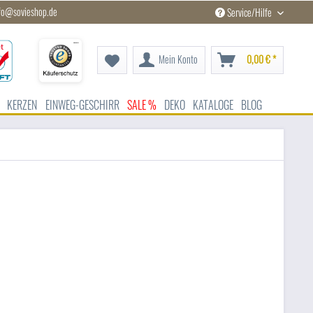
fo@sovieshop.de
Service/Hilfe
Mein Konto
0,00 € *
KERZEN
EINWEG-GESCHIRR
SALE %
DEKO
KATALOGE
BLOG