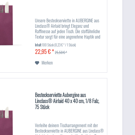
Unsere Besteckserviette in AUBERGINE aus
Linclass® Airlaid bringt Eleganz und
Raffinesse auf jeden Tisch. Die stoffähnliche
Textur sorgt für eine angenehme Haptik und
verleiht der Tischdekoration einen edlen Look.
Inhalt
100 Stück
(0,23 € * / 1 Stück)
Die tiefgründige...
22,95 € *
25,50 € *
Merken
Besteckserviette Aubergine aus
Linclass® Airlaid 40 x 40 cm, 1/8 Falz,
75 Stück
Verleihe deinem Tischarrangement mit der
Besteckserviette in AUBERGINE aus Linclass®