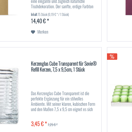
eine elegante und zugleich natürliche
Tischdekoration. Der sanfte, erdige Farbton
sorgt für eine warme und einladende
Inhalt
75 Stück
(0,19 € * / 1 Stück)
Atmosphäre, die sich sowohl in...
14,40 € *
Merken
Kerzenglas Cube Transparent für Sovie®
Refill Kerzen, 7,5 x 9,5cm, 1 Stück
Das Kerzenglas Cube Transparent ist die
perfekte Ergänzung für ein stilvolles
Ambiente. Mit seiner klaren, kubischen Form
und den Maßen 7,5 x 9,5 cm eignet es sich
ideal für die Sovie® Refill Kerzen und sorgt
für ein gleichmäßiges,...
3,45 € *
7,25 € *