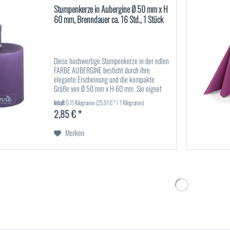
Stumpenkerze in Aubergine Ø 50 mm x H
60 mm, Brenndauer ca. 16 Std., 1 Stück
Diese hochwertige Stumpenkerze in der edlen
FARBE AUBERGINE besticht durch ihre
elegante Erscheinung und die kompakte
Größe von Ø 50 mm x H 60 mm. Sie eignet
sich ideal für Tischdekorationen,
Inhalt
0.11 Kilogramm
(25,91 € * / 1 Kilogramm)
Adventskränze oder stimmungsvolle Akzente
2,85 € *
im...
Merken