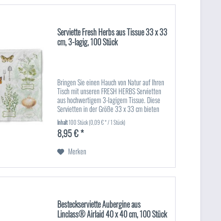
Serviette Fresh Herbs aus Tissue 33 x 33
cm, 3-lagig, 100 Stück
Bringen Sie einen Hauch von Natur auf Ihren
Tisch mit unseren FRESH HERBS Servietten
aus hochwertigem 3-lagigem Tissue. Diese
Servietten in der Größe 33 x 33 cm bieten
eine perfekte Kombination aus Funktionalität
Inhalt
100 Stück
(0,09 € * / 1 Stück)
und Design. Mit einem...
8,95 € *
Merken
Besteckserviette Aubergine aus
Linclass® Airlaid 40 x 40 cm, 100 Stück