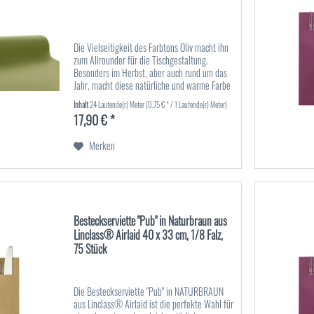
Die Vielseitigkeit des Farbtons Oliv macht ihn
zum Allrounder für die Tischgestaltung.
Besonders im Herbst, aber auch rund um das
Jahr, macht diese natürliche und warme Farbe
in Ihrem Table Top Bereich eine gute Figur.
Inhalt
24 Laufende(r) Meter
(0,75 € * / 1 Laufende(r) Meter)
Kombinieren Sie...
17,90 € *
Merken
Besteckserviette "Pub" in Naturbraun aus
Linclass® Airlaid 40 x 33 cm, 1/8 Falz,
75 Stück
Die Besteckserviette "Pub" in NATURBRAUN
aus Linclass® Airlaid ist die perfekte Wahl für