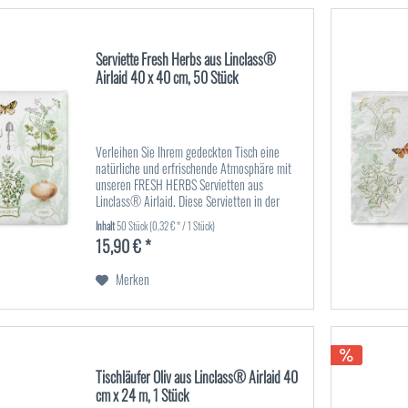
Serviette Fresh Herbs aus Linclass®
Airlaid 40 x 40 cm, 50 Stück
Verleihen Sie Ihrem gedeckten Tisch eine
natürliche und erfrischende Atmosphäre mit
unseren FRESH HERBS Servietten aus
Linclass® Airlaid. Diese Servietten in der
Größe 40 x 40 cm zeichnen sich durch ihre
Inhalt
50 Stück
(0,32 € * / 1 Stück)
weiche, stoffähnliche Haptik und...
15,90 € *
Merken
Tischläufer Oliv aus Linclass® Airlaid 40
cm x 24 m, 1 Stück