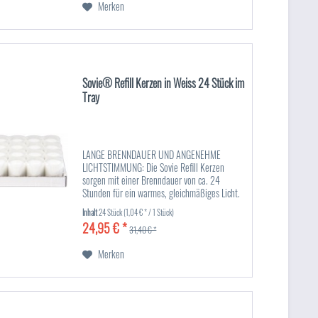
Merken
Sovie® Refill Kerzen in Weiss 24 Stück im
Tray
LANGE BRENNDAUER UND ANGENEHME
LICHTSTIMMUNG: Die Sovie Refill Kerzen
sorgen mit einer Brenndauer von ca. 24
Stunden für ein warmes, gleichmäßiges Licht.
Mit einem Durchmesser von ca. Ø50 mm und
Inhalt
24 Stück
(1,04 € * / 1 Stück)
einer Höhe von 65 mm sind sie ideal für...
24,95 € *
31,40 € *
Merken