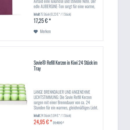
Airlaid eine luxuriöse und stilvolle Note. Der
edle AUBERGINE-Ton sorgt für eine warme,
elegante Atmosphäre, die perfekt zu
Inhalt
75 Stück
(0,23 € * / 1 Stück)
festlichen Anlässen,...
17,25 € *
Merken
Sovie® Refill Kerzen in Kiwi 24 Stück im
Tray
LANGE BRENNDAUER UND ANGENEHME
LICHTSTIMMUNG: Die Sovie Refill Kerzen
sorgen mit einer Brenndauer von ca. 24
Stunden für ein warmes, gleichmäßiges Licht.
Mit einem Durchmesser von ca. Ø50 mm und
Inhalt
24 Stück
(1,04 € * / 1 Stück)
einer Höhe von 65 mm sind sie ideal für...
24,95 € *
31,40 € *