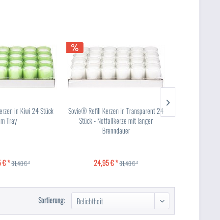
erzen in Kiwi 24 Stück
Sovie® Refill Kerzen in Transparent 24
Serviette in Am
im Tray
Stück - Notfallkerze mit langer
Linclass® Airlaid
Brenndauer
 € *
24,95 € *
12
31,40 € *
31,40 € *
Sortierung: