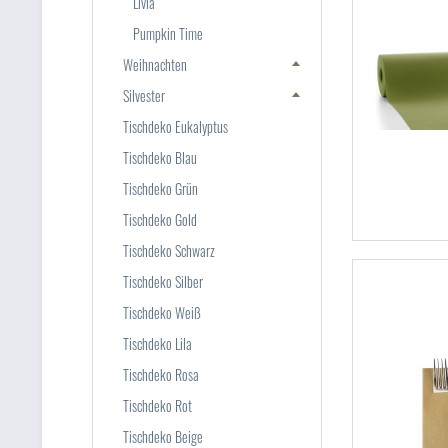
Livia
Pumpkin Time
Weihnachten
Silvester
Tischdeko Eukalyptus
Tischdeko Blau
Tischdeko Grün
Tischdeko Gold
Tischdeko Schwarz
Tischdeko Silber
Tischdeko Weiß
Tischdeko Lila
Tischdeko Rosa
Tischdeko Rot
Tischdeko Beige