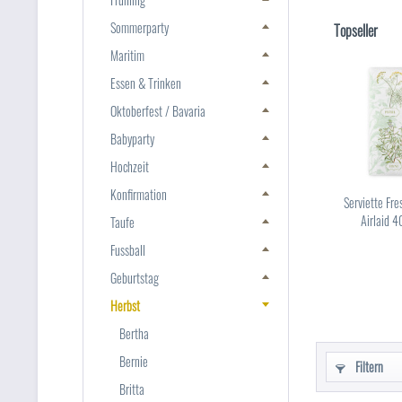
Sommerparty
Topseller
Maritim
Essen & Trinken
Oktoberfest / Bavaria
Babyparty
Hochzeit
Konfirmation
Serviette Fr
Airlaid 4
Taufe
Fussball
Geburtstag
Herbst
Bertha
Bernie
Filtern
Britta