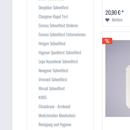
Deepblue Schnelltest
20,90 € *
Clungene Rapid Test
Merken
Corona Schnelltest Omikron
Corona Schnelltest Unternehmen
Hotgen Schnelltest
Hygisun Spucktest Schnelltest
Lepu Nasocheck Schnelltest
Newgene Schnelltest
Viromed Schnelltest
Wesail Schnelltest
KN95
Cleanbrace - Armband
Medizinischer Mundschutz
Reinigung und Hygiene