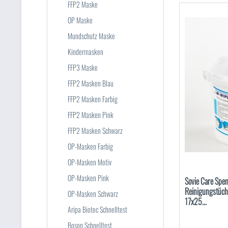
FFP2 Maske
OP Maske
Mundschutz Maske
Kindermasken
FFP3 Maske
FFP2 Masken Blau
FFP2 Masken Farbig
FFP2 Masken Pink
FFP2 Masken Schwarz
OP-Masken Farbig
OP-Masken Motiv
OP-Masken Pink
Sovie Care Spen
Reinigungstüche
OP-Masken Schwarz
17x25...
Aripa Biotec Schnelltest
Boson Schnelltest