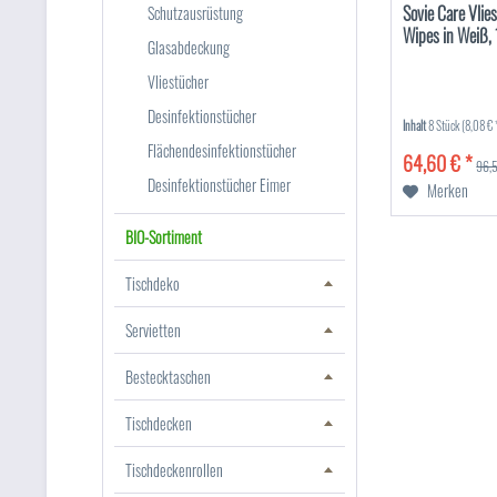
Sovie Care Vlie
Schutzausrüstung
Wipes in Weiß, 
Glasabdeckung
Vliestücher
Desinfektionstücher
Inhalt
8 Stück
(8,08 € 
Flächendesinfektionstücher
64,60 € *
96,5
Desinfektionstücher Eimer
Merken
BIO-Sortiment
Tischdeko
Servietten
Bestecktaschen
Tischdecken
Tischdeckenrollen