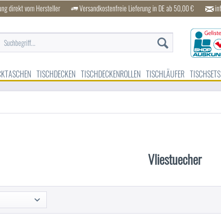
ung direkt vom Hersteller
Versandkostenfreie Lieferung in DE ab 50,00 €
in
CKTASCHEN
TISCHDECKEN
TISCHDECKENROLLEN
TISCHLÄUFER
TISCHSETS
Vliestuecher