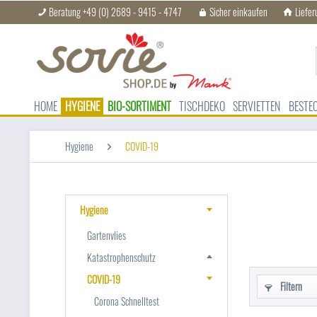
Beratung +49 (0) 2689 - 9415 - 4747
Sicher einkaufen
Liefer
HOME
HYGIENE
BIO-SORTIMENT
TISCHDEKO
SERVIETTEN
BESTE
Hygiene
COVID-19
Hygiene
Gartenvlies
Katastrophenschutz
COVID-19
Filtern
Corona Schnelltest