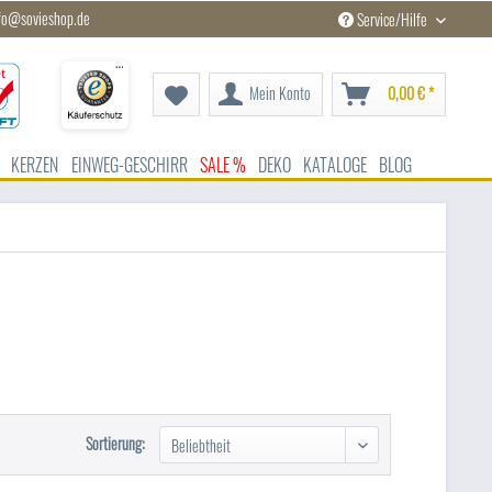
fo@sovieshop.de
Service/Hilfe
Mein Konto
0,00 € *
KERZEN
EINWEG-GESCHIRR
SALE %
DEKO
KATALOGE
BLOG
Sortierung: