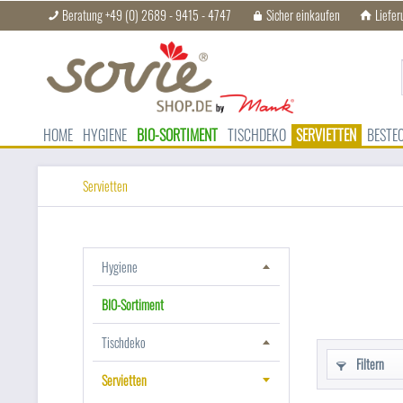
Beratung +49 (0) 2689 - 9415 - 4747
Sicher einkaufen
Liefer
HOME
HYGIENE
BIO-SORTIMENT
TISCHDEKO
SERVIETTEN
BESTE
Servietten
Hygiene
BIO-Sortiment
Tischdeko
Filtern
Servietten