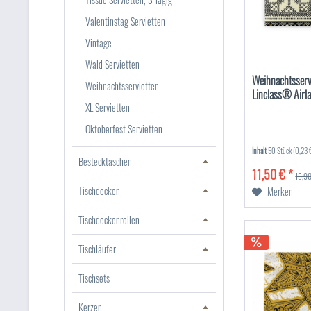
Valentinstag Servietten
Vintage
Wald Servietten
Weihnachtsservi
Weihnachtsservietten
Linclass® Airl
XL Servietten
Oktoberfest Servietten
Inhalt
50 Stück
(0,23 €
Bestecktaschen
11,50 € *
15,90
Tischdecken
Merken
Tischdeckenrollen
Tischläufer
Tischsets
Kerzen