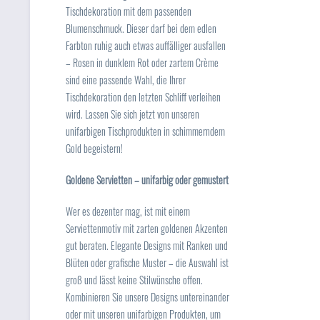
Tischdekoration mit dem passenden
Blumenschmuck. Dieser darf bei dem edlen
Farbton ruhig auch etwas auffälliger ausfallen
– Rosen in dunklem Rot oder zartem Crème
sind eine passende Wahl, die Ihrer
Tischdekoration den letzten Schliff verleihen
wird. Lassen Sie sich jetzt von unseren
unifarbigen Tischprodukten in schimmerndem
Gold begeistern!
Goldene Servietten – unifarbig oder gemustert
Wer es dezenter mag, ist mit einem
Serviettenmotiv mit zarten goldenen Akzenten
gut beraten. Elegante Designs mit Ranken und
Blüten oder grafische Muster – die Auswahl ist
groß und lässt keine Stilwünsche offen.
Kombinieren Sie unsere Designs untereinander
oder mit unseren unifarbigen Produkten, um