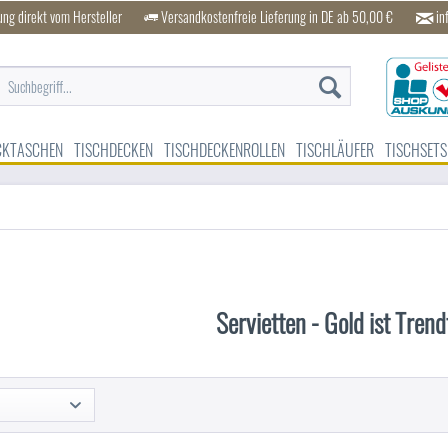
ung direkt vom Hersteller
Versandkostenfreie Lieferung in DE ab 50,00 €
in
CKTASCHEN
TISCHDECKEN
TISCHDECKENROLLEN
TISCHLÄUFER
TISCHSETS
Servietten - Gold ist Tren