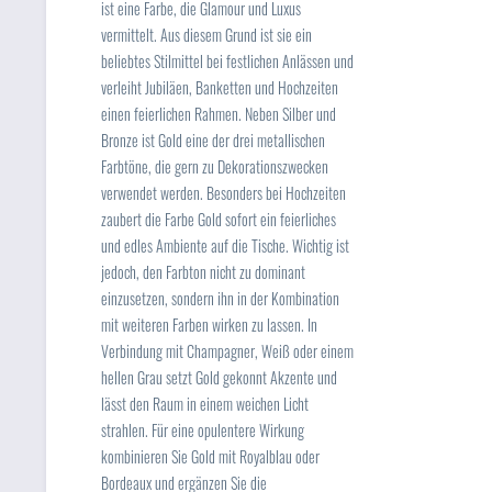
ist eine Farbe, die Glamour und Luxus
vermittelt. Aus diesem Grund ist sie ein
beliebtes Stilmittel bei festlichen Anlässen und
verleiht Jubiläen, Banketten und Hochzeiten
einen feierlichen Rahmen. Neben Silber und
Bronze ist Gold eine der drei metallischen
Farbtöne, die gern zu Dekorationszwecken
verwendet werden. Besonders bei Hochzeiten
zaubert die Farbe Gold sofort ein feierliches
und edles Ambiente auf die Tische. Wichtig ist
jedoch, den Farbton nicht zu dominant
einzusetzen, sondern ihn in der Kombination
mit weiteren Farben wirken zu lassen. In
Verbindung mit Champagner, Weiß oder einem
hellen Grau setzt Gold gekonnt Akzente und
lässt den Raum in einem weichen Licht
strahlen. Für eine opulentere Wirkung
kombinieren Sie Gold mit Royalblau oder
Bordeaux und ergänzen Sie die