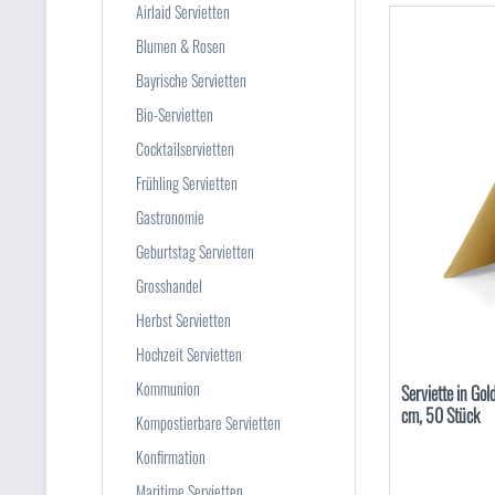
Airlaid Servietten
Blumen & Rosen
Bayrische Servietten
Bio-Servietten
Cocktailservietten
Frühling Servietten
Gastronomie
Geburtstag Servietten
Grosshandel
Herbst Servietten
Hochzeit Servietten
Kommunion
Serviette in Go
cm, 50 Stück
Kompostierbare Servietten
Konfirmation
Maritime Servietten