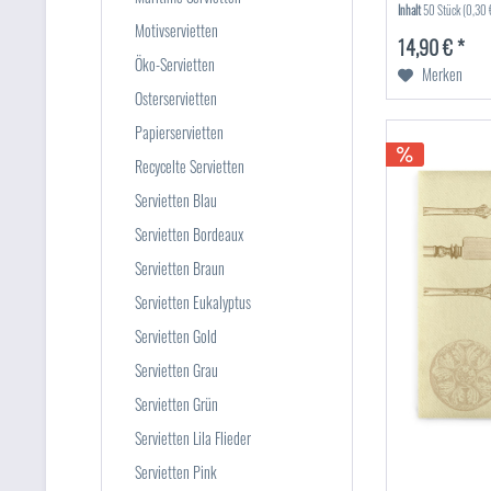
Inhalt
50 Stück
(0,30 €
Motivservietten
14,90 € *
Öko-Servietten
Merken
Osterservietten
Papierservietten
Recycelte Servietten
Servietten Blau
Servietten Bordeaux
Servietten Braun
Servietten Eukalyptus
Servietten Gold
Servietten Grau
Servietten Grün
Servietten Lila Flieder
Servietten Pink