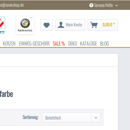
fo@sovieshop.de
Service/Hilfe
Mein Konto
0,00 € *
KERZEN
EINWEG-GESCHIRR
SALE %
DEKO
KATALOGE
BLOG
dfarbe
Sortierung: