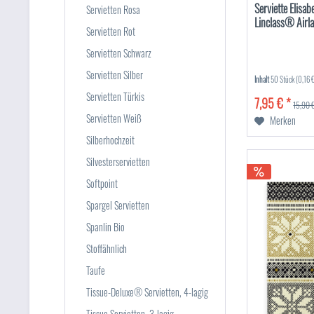
Serviette Elisa
Servietten Rosa
Linclass® Airl
Servietten Rot
Servietten Schwarz
Servietten Silber
Inhalt
50 Stück
(0,16 €
Servietten Türkis
7,95 € *
15,90 €
Servietten Weiß
Merken
Silberhochzeit
Silvesterservietten
Softpoint
Spargel Servietten
Spanlin Bio
Stoffähnlich
Taufe
Tissue-Deluxe® Servietten, 4-lagig
Tissue Servietten, 3-lagig