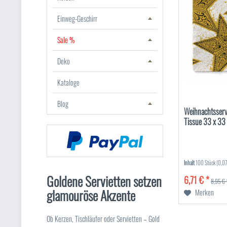
Einweg-Geschirr
Sale %
Deko
Kataloge
Blog
Weihnachtsservi
Tissue 33 x 33
Inhalt
100 Stück
(0,07
Goldene Servietten setzen
6,71 € *
8,95 € 
glamouröse Akzente
Merken
Ob Kerzen, Tischläufer oder Servietten – Gold