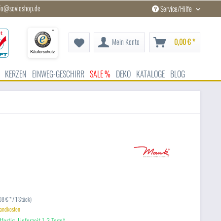
fo@sovieshop.de
Service/Hilfe
Mein Konto
0,00 € *
KERZEN
EINWEG-GESCHIRR
SALE %
DEKO
KATALOGE
BLOG
8 € * / 1 Stück)
sandkosten
fertig, Lieferzeit 1-3 Tage*