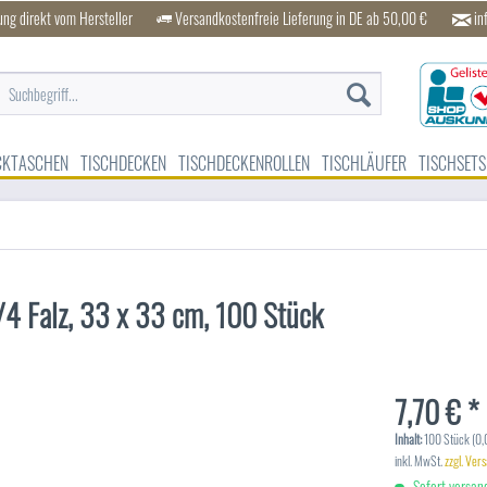
ung direkt vom Hersteller
Versandkostenfreie Lieferung in DE ab 50,00 €
in
CKTASCHEN
TISCHDECKEN
TISCHDECKENROLLEN
TISCHLÄUFER
TISCHSETS
 1/4 Falz, 33 x 33 cm, 100 Stück
7,70 € *
Inhalt:
100 Stück (0,0
inkl. MwSt.
zzgl. Ver
Sofort versand