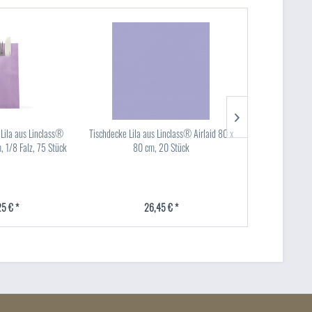
 Lila aus Linclass®
Tischdecke Lila aus Linclass® Airlaid 80 x
Tischdecke Lila 
, 1/8 Falz, 75 Stück
80 cm, 20 Stück
Coating (wassera
1
25 € *
26,45 € *
25