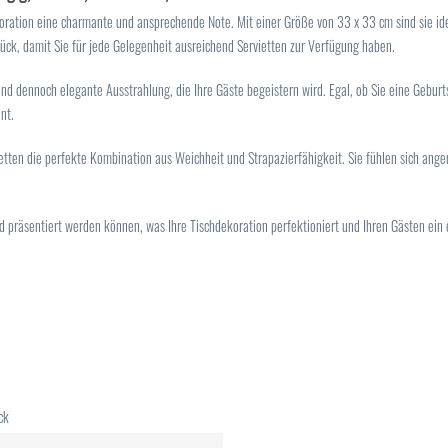
ekoration eine charmante und ansprechende Note. Mit einer Größe von 33 x 33 cm sind sie ide
Stück, damit Sie für jede Gelegenheit ausreichend Servietten zur Verfügung haben.
 und dennoch elegante Ausstrahlung, die Ihre Gäste begeistern wird. Egal, ob Sie eine Geburt
nt.
ietten die perfekte Kombination aus Weichheit und Strapazierfähigkeit. Sie fühlen sich a
und präsentiert werden können, was Ihre Tischdekoration perfektioniert und Ihren Gästen ein 
ck