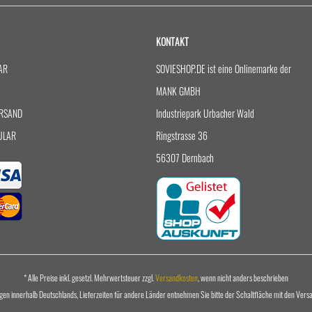
KONTAKT
AR
SOVIESHOP.DE ist eine Onlinemarke der
MANK GMBH
RSAND
Industriepark Urbacher Wald
ULAR
Ringstrasse 36
56307 Dernbach
* Alle Preise inkl. gesetzl. Mehrwertsteuer zzgl.
Versandkosten
, wenn nicht anders beschrieben
ungen innerhalb Deutschlands, Lieferzeiten für andere Länder entnehmen Sie bitte der Schaltfläche mit den Ver