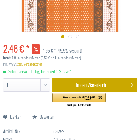
2,48 € *
4,95 € *
(49,9% gespart)
Inhalt:
4.8 Laufende(r) Meter (0,52 € * / 1 Laufende(r) Meter)
inkl. MwSt.
zzgl. Versandkosten
Sofort versandfertig, Lieferzeit 1-3 Tage*
In den
Warenkorb
Merken
Bewerten
Artikel-Nr.:
69252
Größe:
40 cm x 24 m