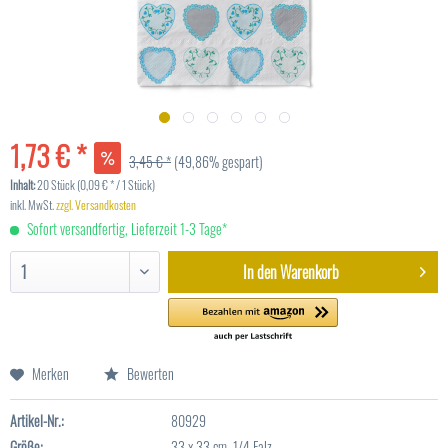
1,73 € *
3,45 € *
(49,86% gespart)
Inhalt:
20 Stück (0,09 € * / 1 Stück)
inkl. MwSt.
zzgl. Versandkosten
Sofort versandfertig, Lieferzeit 1-3 Tage*
In den
Warenkorb
Merken
Bewerten
Artikel-Nr.:
80929
Größe:
33 x 33 cm, 1/4 Falz