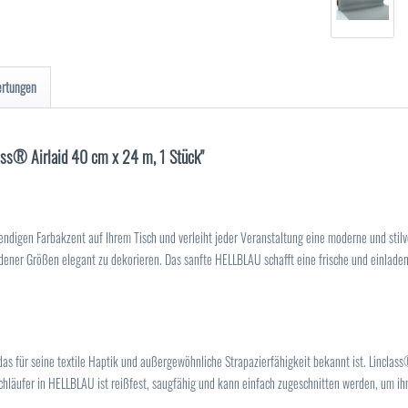
ertungen
lass® Airlaid 40 cm x 24 m, 1 Stück"
endigen Farbakzent auf Ihrem Tisch und verleiht jeder Veranstaltung eine moderne und stil
edener Größen elegant zu dekorieren. Das sanfte HELLBLAU schafft eine frische und einladen
das für seine textile Haptik und außergewöhnliche Strapazierfähigkeit bekannt ist. Linclass® 
ischläufer in HELLBLAU ist reißfest, saugfähig und kann einfach zugeschnitten werden, um ih