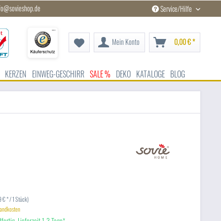
fo@sovieshop.de
Service/Hilfe
Mein Konto
0,00 € *
KERZEN
EINWEG-GESCHIRR
SALE %
DEKO
KATALOGE
BLOG
 € * / 1 Stück)
sandkosten
fertig, Lieferzeit 1-3 Tage*