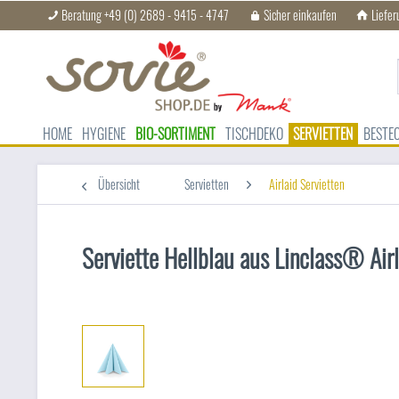
Beratung +49 (0) 2689 - 9415 - 4747
Sicher einkaufen
Liefer
HOME
HYGIENE
BIO-SORTIMENT
TISCHDEKO
SERVIETTEN
BESTE
Übersicht
Servietten
Airlaid Servietten
Serviette Hellblau aus Linclass® Air