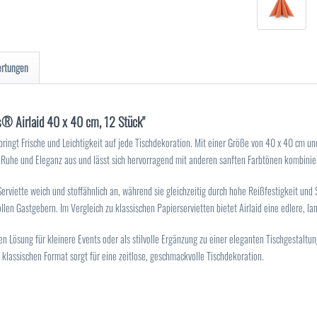
ertungen
ss® Airlaid 40 x 40 cm, 12 Stück"
ringt Frische und Leichtigkeit auf jede Tischdekoration. Mit einer Größe von 40 x 40 cm und 
Ruhe und Eleganz aus und lässt sich hervorragend mit anderen sanften Farbtönen kombinie
Serviette weich und stoffähnlich an, während sie gleichzeitig durch hohe Reißfestigkeit und
n Gastgebern. Im Vergleich zu klassischen Papierservietten bietet Airlaid eine edlere, la
hen Lösung für kleinere Events oder als stilvolle Ergänzung zu einer eleganten Tischgestal
lassischen Format sorgt für eine zeitlose, geschmackvolle Tischdekoration.