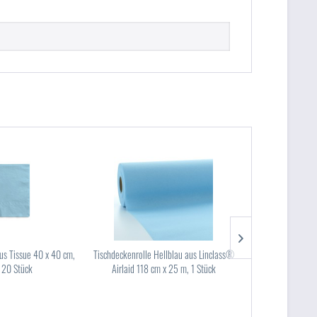
aus Tissue 40 x 40 cm,
Tischdeckenrolle Hellblau aus Linclass®
Tischset Hellblau
, 20 Stück
Airlaid 118 cm x 25 m, 1 Stück
40 x 30 