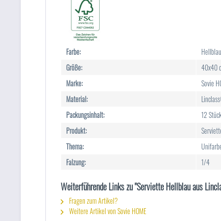
Farbe:
Hellbla
Größe:
40x40 
Marke:
Sovie 
Material:
Linclass
Packungsinhalt:
12 Stüc
Produkt:
Serviett
Thema:
Unifarb
Falzung:
1/4
Weiterführende Links zu "Serviette Hellblau aus Lin
Fragen zum Artikel?
Weitere Artikel von Sovie HOME