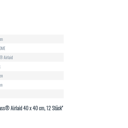
u
cm
HOME
® Airlaid
k
en
en
class® Airlaid 40 x 40 cm, 12 Stück"