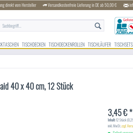
ung direkt vom Hersteller
Versandkostenfreie Lieferung in DE ab 50,00 €
in
CKTASCHEN
TISCHDECKEN
TISCHDECKENROLLEN
TISCHLÄUFER
TISCHSETS
laid 40 x 40 cm, 12 Stück
3,45 € *
Inhalt:
12 Stück (0,29
inkl. MwSt.
zzgl. Ver
Sofort versand