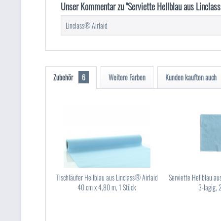
Unser Kommentar zu "Serviette Hellblau aus Linclas
Linclass® Airlaid
Zubehör
6
Weitere Farben
Kunden kauften auch
Tischläufer Hellblau aus Linclass® Airlaid
Serviette Hellblau au
40 cm x 4,80 m, 1 Stück
3-lagig, 