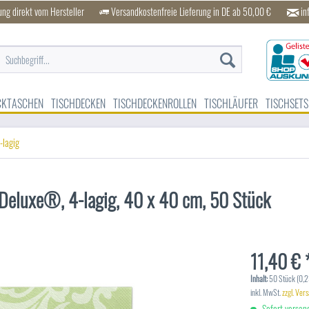
ung direkt vom Hersteller
Versandkostenfreie Lieferung in DE ab 50,00 €
in
CKTASCHEN
TISCHDECKEN
TISCHDECKENROLLEN
TISCHLÄUFER
TISCHSETS
-lagig
e Deluxe®, 4-lagig, 40 x 40 cm, 50 Stück
11,40 € 
Inhalt:
50 Stück (0,23
inkl. MwSt.
zzgl. Ver
Sofort versand