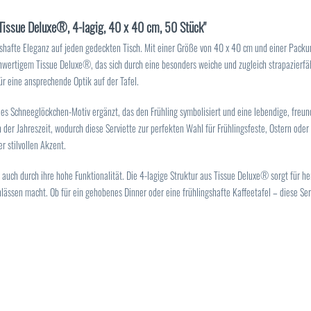
 Tissue Deluxe®, 4-lagig, 40 x 40 cm, 50 Stück"
shafte Eleganz auf jeden gedeckten Tisch. Mit einer Größe von 40 x 40 cm und einer Packun
chwertigem Tissue Deluxe®, das sich durch eine besonders weiche und zugleich strapazierfäh
ür eine ansprechende Optik auf der Tafel.
ines Schneeglöckchen-Motiv ergänzt, das den Frühling symbolisiert und eine lebendige, fre
der Jahreszeit, wodurch diese Serviette zur perfekten Wahl für Frühlingsfeste, Ostern oder 
r stilvollen Akzent.
 auch durch ihre hohe Funktionalität. Die 4-lagige Struktur aus Tissue Deluxe® sorgt für h
Anlässen macht. Ob für ein gehobenes Dinner oder eine frühlingshafte Kaffeetafel – diese Se