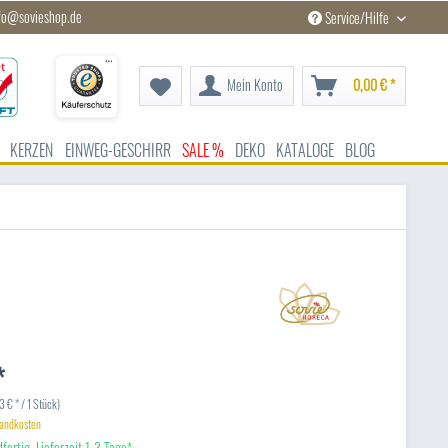
fo@sovieshop.de
Service/Hilfe
Mein Konto
0,00 € *
KERZEN
EINWEG-GESCHIRR
SALE %
DEKO
KATALOGE
BLOG
*
 € * / 1 Stück)
sandkosten
fertig, Lieferzeit 1-3 Tage*