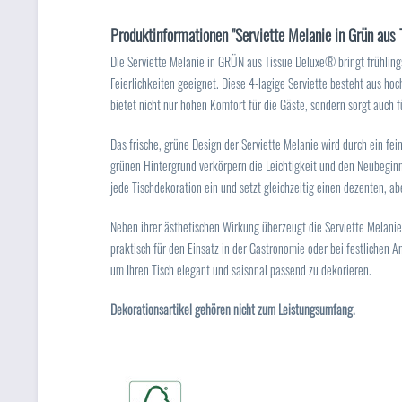
Produktinformationen "Serviette Melanie in Grün aus
Die Serviette Melanie in GRÜN aus Tissue Deluxe® bringt frühling
Feierlichkeiten geeignet. Diese 4-lagige Serviette besteht aus ho
bietet nicht nur hohen Komfort für die Gäste, sondern sorgt auch f
Das frische, grüne Design der Serviette Melanie wird durch ein fe
grünen Hintergrund verkörpern die Leichtigkeit und den Neubeginn 
jede Tischdekoration ein und setzt gleichzeitig einen dezenten, abe
Neben ihrer ästhetischen Wirkung überzeugt die Serviette Melanie
praktisch für den Einsatz in der Gastronomie oder bei festlichen 
um Ihren Tisch elegant und saisonal passend zu dekorieren.
Dekorationsartikel gehören nicht zum Leistungsumfang.