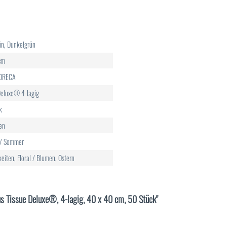
ün, Dunkelgrün
cm
HORECA
Deluxe® 4-lagig
k
en
g/ Sommer
keiten, Floral / Blumen, Ostern
aus Tissue Deluxe®, 4-lagig, 40 x 40 cm, 50 Stück"