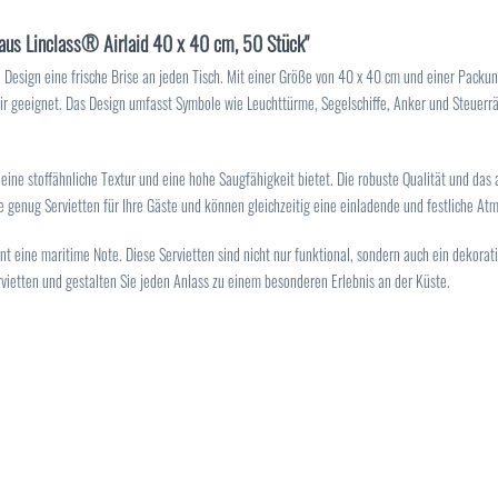
 aus Linclass® Airlaid 40 x 40 cm, 50 Stück"
 Design eine frische Brise an jeden Tisch. Mit einer Größe von 40 x 40 cm und einer Packun
r geeignet. Das Design umfasst Symbole wie Leuchttürme, Segelschiffe, Anker und Steuerr
eine stoffähnliche Textur und eine hohe Saugfähigkeit bietet. Die robuste Qualität und das
 genug Servietten für Ihre Gäste und können gleichzeitig eine einladende und festliche At
t eine maritime Note. Diese Servietten sind nicht nur funktional, sondern auch ein dekorat
vietten und gestalten Sie jeden Anlass zu einem besonderen Erlebnis an der Küste.