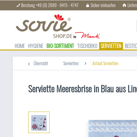
Beratung +49 (0) 2689 - 9415 - 4747
Sicher einkaufen
Liefer
HOME
HYGIENE
BIO-SORTIMENT
TISCHDEKO
SERVIETTEN
BESTE
Übersicht
Servietten
Airlaid Servietten
Serviette Meeresbrise in Blau aus L