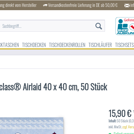
ung direkt vom Hersteller
Versandkostenfreie Lieferung in DE ab 50,00 €
in
CKTASCHEN
TISCHDECKEN
TISCHDECKENROLLEN
TISCHLÄUFER
TISCHSETS
inclass® Airlaid 40 x 40 cm, 50 Stück
15,90 € 
Inhalt:
50 Stück (0,32
inkl. MwSt.
zzgl. Ver
Sofort versand