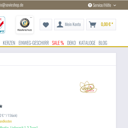
fo@sovieshop.de
Service/Hilfe
Mein Konto
0,00 € *
KERZEN
EINWEG-GESCHIRR
SALE %
DEKO
KATALOGE
BLOG
*
 € * / 1 Stück)
sandkosten
fertig, Lieferzeit 1-3 Tage*