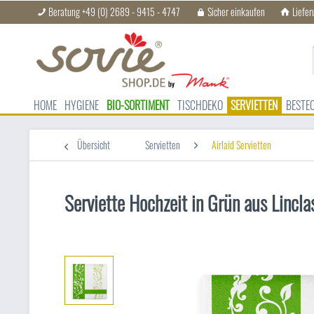
Beratung +49 (0) 2689 - 9415 - 4747
Sicher einkaufen
Liefer
HOME
HYGIENE
BIO-SORTIMENT
TISCHDEKO
SERVIETTEN
BESTE
Übersicht
Servietten
Airlaid Servietten
Serviette Hochzeit in Grün aus Linc