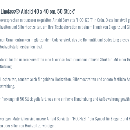
s Linclass® Airlaid 40 x 40 cm, 50 Stück"
heversprechen mit unserer exquisiten Airlaid Serviette "HOCHZEIT" in Grün. Diese kunstvoll
chzeiten und Silberhochzeiten, um Ihre Tischdekoration mit einem Hauch von Eleganz und G
anen Ornamentranken in glänzendem Gold verziert, das die Romantik und Bedeutung dieses b
ochzeitstafel erstrahlen lässt.
erial bieten unsere Servietten eine luxuriöse Textur und eine robuste Struktur. Mit einer
 Nutzung.
 Hochzeiten, sondern auch für goldene Hochzeiten, Silberhochzeiten und andere festliche Anl
sstrahlung.
r Packung mit 50 Stück geliefert, was eine einfache Handhabung und Aufbewahrung gewähr
tigen Materialien sind unsere Airlaid Servietten "HOCHZEIT" ein Symbol für Eleganz und Ro
nen oder silbernen Hochzeit zu würdigen.