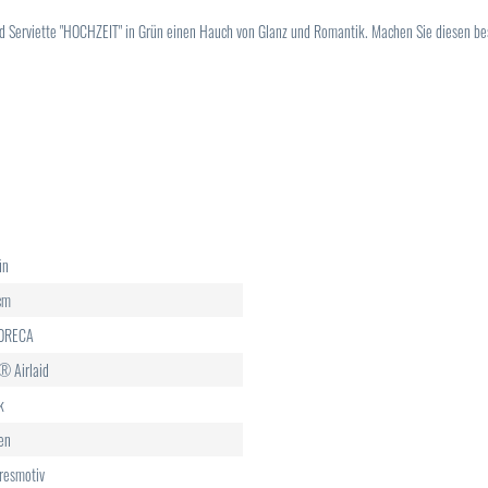
laid Serviette "HOCHZEIT" in Grün einen Hauch von Glanz und Romantik. Machen Sie diesen b
ün
cm
HORECA
® Airlaid
k
en
resmotiv