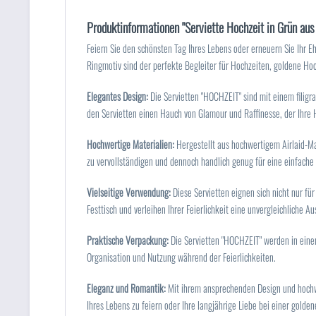
Produktinformationen "Serviette Hochzeit in Grün au
Feiern Sie den schönsten Tag Ihres Lebens oder erneuern Sie Ihr E
Ringmotiv sind der perfekte Begleiter für Hochzeiten, goldene Ho
Elegantes Design:
Die Servietten "HOCHZEIT" sind mit einem filigr
den Servietten einen Hauch von Glamour und Raffinesse, der Ihre H
Hochwertige Materialien:
Hergestellt aus hochwertigem Airlaid-Mat
zu vervollständigen und dennoch handlich genug für eine einfache
Vielseitige Verwendung:
Diese Servietten eignen sich nicht nur für
Festtisch und verleihen Ihrer Feierlichkeit eine unvergleichliche Au
Praktische Verpackung:
Die Servietten "HOCHZEIT" werden in eine
Organisation und Nutzung während der Feierlichkeiten.
Eleganz und Romantik:
Mit ihrem ansprechenden Design und hochwer
Ihres Lebens zu feiern oder Ihre langjährige Liebe bei einer golde