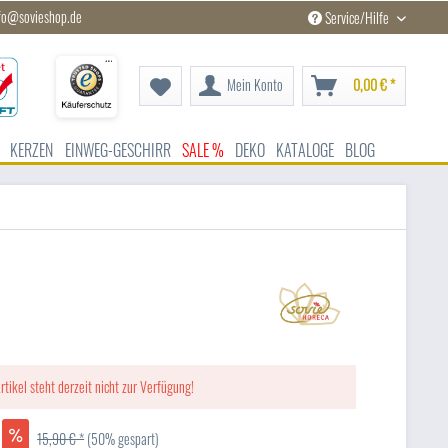
fo@sovieshop.de
Service/Hilfe
Mein Konto
0,00 € *
KERZEN
EINWEG-GESCHIRR
SALE %
DEKO
KATALOGE
BLOG
rtikel steht derzeit nicht zur Verfügung!
15,90 € *
(50% gespart)