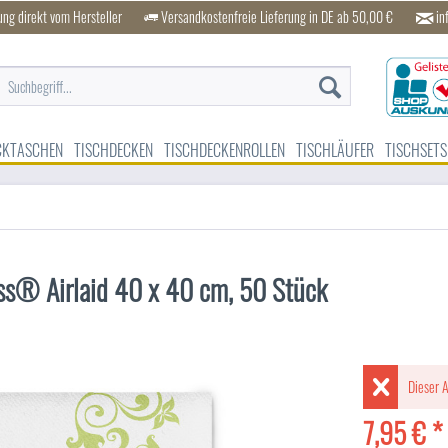
ung direkt vom Hersteller
Versandkostenfreie Lieferung in DE ab 50,00 €
in
CKTASCHEN
TISCHDECKEN
TISCHDECKENROLLEN
TISCHLÄUFER
TISCHSETS
lass® Airlaid 40 x 40 cm, 50 Stück
Dieser A
7,95 € *