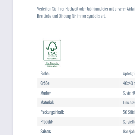
Verleihen Sie Ihrer Hochzeit oder Jubiläumsfeier mit unserer Air
Ihre Liebe und Bindung für immer symbolisiert.
Farbe:
Apfelgr
Größe:
40x40 
Marke:
Sovie 
Material:
Linclass
Packungsinhalt:
50 Stüc
Produkt:
Serviett
Saison:
Ganzjah