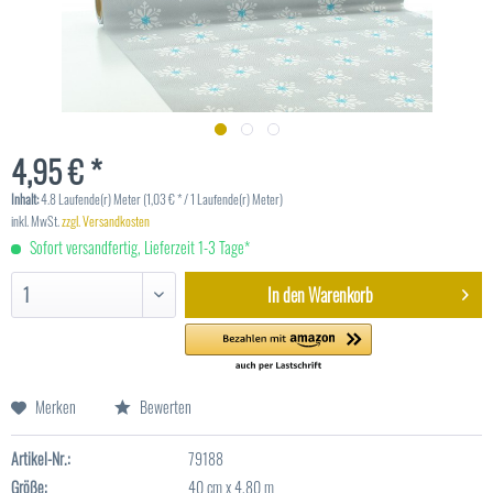
4,95 € *
Inhalt:
4.8 Laufende(r) Meter (1,03 € * / 1 Laufende(r) Meter)
inkl. MwSt.
zzgl. Versandkosten
Sofort versandfertig, Lieferzeit 1-3 Tage*
In den
Warenkorb
Merken
Bewerten
Artikel-Nr.:
79188
Größe:
40 cm x 4,80 m