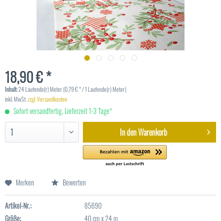
18,90 € *
Inhalt:
24 Laufende(r) Meter (0,79 € * / 1 Laufende(r) Meter)
inkl. MwSt.
zzgl. Versandkosten
Sofort versandfertig, Lieferzeit 1-3 Tage*
In den
Warenkorb
Merken
Bewerten
Artikel-Nr.:
85690
Größe:
40 cm x 24 m