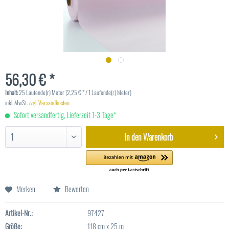
56,30 € *
Inhalt:
25 Laufende(r) Meter (2,25 € * / 1 Laufende(r) Meter)
inkl. MwSt.
zzgl. Versandkosten
Sofort versandfertig, Lieferzeit 1-3 Tage*
In den
Warenkorb
Merken
Bewerten
Artikel-Nr.:
97427
Größe:
118 cm x 25 m