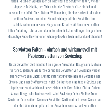
falten. Natür-lich werden auch die Klassiker des Servietten falten, wie der
doppelte Tafelspitz, der Fächer oder die Bi-schofsmütze einfach und
anschaulich erklärt. Ob zu Ostern, Weihnachten, für eine Hochzeit oder viele
weitere Anlässe – verleihen Sie mit schön gefalteten Servietten Ihrer
Tischdekoration einen Hauch Eleganz und Kreati-vität. Unsere Servietten
falten Anleitung-Tutorials mit den unterschiedlichsten Faltungen bringen Ihnen
das nötige Know-How für einen schön gedeckten Tisch im Handumdrehen bei!
Servietten Falten – einfach und wirkungsvoll mit
Papierservietten von Sovieshop
Unser Servietten Sortiment hält eine große Auswahl an Designs und Motiven
für nahezu jeden Anlass für Sie bereit. Die Servietten von Sovieshop werden
aus hochwertigem Linclass Airlaid gefertigt und vereinen alle Vorteile einer
Einweg- und einer Stoffserviette in sich. Sie besitzen eine textile Struktur und
Haptik, sind samt-weich und lassen sich in jede Form falten. Ob Uni-Farben,
Allover Design oder Motivserviette – bei Sovieshop finden Sie Ihre Traum-
Serviette. Durchstöbern Sie unser Servietten-Sortiment und lassen Sie sich von
der stoff-ähnlichen Optik und der Auswahl unserer Airlaid Servietten