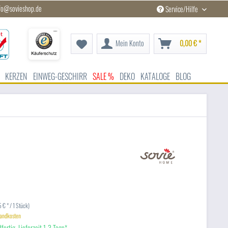
fo@sovieshop.de
Service/Hilfe
Mein Konto
0,00 € *
KERZEN
EINWEG-GESCHIRR
SALE %
DEKO
KATALOGE
BLOG
 € * / 1 Stück)
sandkosten
fertig, Lieferzeit 1-3 Tage*