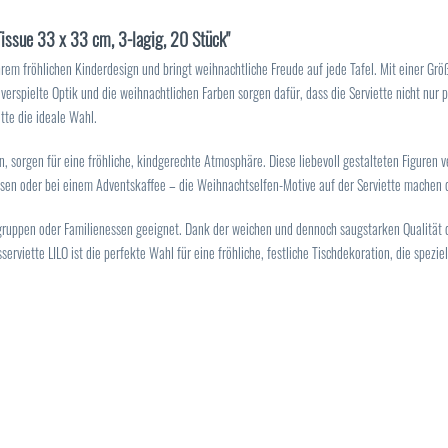
Tissue 33 x 33 cm, 3-lagig, 20 Stück"
rem fröhlichen Kinderdesign und bringt weihnachtliche Freude auf jede Tafel. Mit einer Grö
e verspielte Optik und die weihnachtlichen Farben sorgen dafür, dass die Serviette nicht nur 
tte die ideale Wahl.
n, sorgen für eine fröhliche, kindgerechte Atmosphäre. Diese liebevoll gestalteten Figuren 
ssen oder bei einem Adventskaffee – die Weihnachtselfen-Motive auf der Serviette machen d
gruppen oder Familienessen geeignet. Dank der weichen und dennoch saugstarken Qualität de
rviette LILO ist die perfekte Wahl für eine fröhliche, festliche Tischdekoration, die spezi