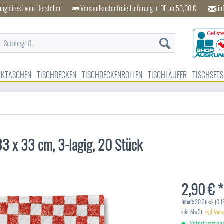
ung direkt vom Hersteller
Versandkostenfreie Lieferung in DE ab 50,00 €
in
CKTASCHEN
TISCHDECKEN
TISCHDECKENROLLEN
TISCHLÄUFER
TISCHSETS
33 x 33 cm, 3-lagig, 20 Stück
2,90 € *
Inhalt:
20 Stück (0,15
inkl. MwSt.
zzgl. Ver
Sofort versand