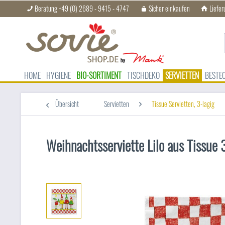
Beratung +49 (0) 2689 - 9415 - 4747
Sicher einkaufen
Liefer
HOME
HYGIENE
BIO-SORTIMENT
TISCHDEKO
SERVIETTEN
BESTE
Übersicht
Servietten
Tissue Servietten, 3-lagig
Weihnachtsserviette Lilo aus Tissue 