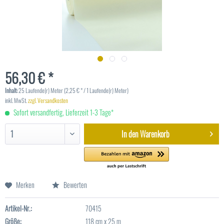
56,30 € *
Inhalt:
25 Laufende(r) Meter (2,25 € * / 1 Laufende(r) Meter)
inkl. MwSt.
zzgl. Versandkosten
Sofort versandfertig, Lieferzeit 1-3 Tage*
In den
Warenkorb
Merken
Bewerten
Artikel-Nr.:
70415
Größe:
118 cm x 25 m