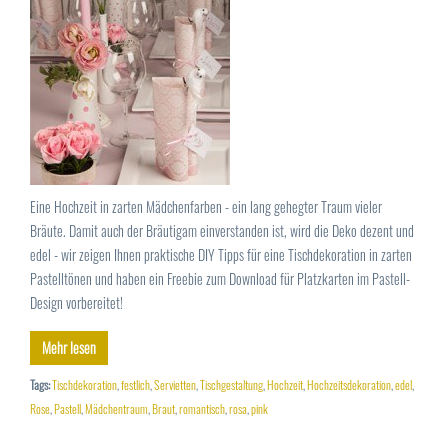
Eine Hochzeit in zarten Mädchenfarben - ein lang gehegter Traum vieler
Bräute. Damit auch der Bräutigam einverstanden ist, wird die Deko dezent und
edel - wir zeigen Ihnen praktische DIY Tipps für eine Tischdekoration in zarten
Pastelltönen und haben ein Freebie zum Download für Platzkarten im Pastell-
Design vorbereitet!
Mehr lesen
Tags:
Tischdekoration
,
festlich
,
Servietten
,
Tischgestaltung
,
Hochzeit
,
Hochzeitsdekoration
,
edel
,
Rose
,
Pastell
,
Mädchentraum
,
Braut
,
romantisch
,
rosa
,
pink