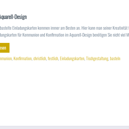
Aquarell-Design
ebastelte Einladungskarten kommen immer am Besten an. Hier kann man seiner Kreativität fr
adungskarten für Kommunion und Konfirmation im Aquarell-Design benötigen Sie nicht viel Ma
esen
mmunion
,
Konfirmation
,
christlich
,
festlich
,
Einladungskarten
,
Tischgestaltung
,
basteln