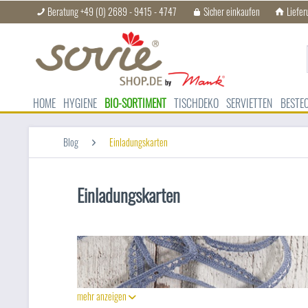
Beratung +49 (0) 2689 - 9415 - 4747
Sicher einkaufen
Liefer
HOME
HYGIENE
BIO-SORTIMENT
TISCHDEKO
SERVIETTEN
BESTE
Blog
Einladungskarten
Einladungskarten
mehr anzeigen