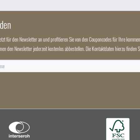
Individuell sollen Sie sein, raffiniert, aber bitte nicht zu aufwendig. Wir haben hier
nden
n Erinnerung bleiben werden!
jetzt für den Newsletter an und profitieren Sie von den Couponcodes für Ihre kommen
nnen den Newsletter jederzeit kostenlos abbestellen. Die Kontaktdaten hierzu finden