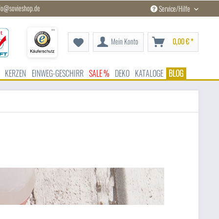
fo@sovieshop.de
Service/Hilfe
Mein Konto
0,00 € *
KERZEN
EINWEG-GESCHIRR
SALE %
DEKO
KATALOGE
BLOG