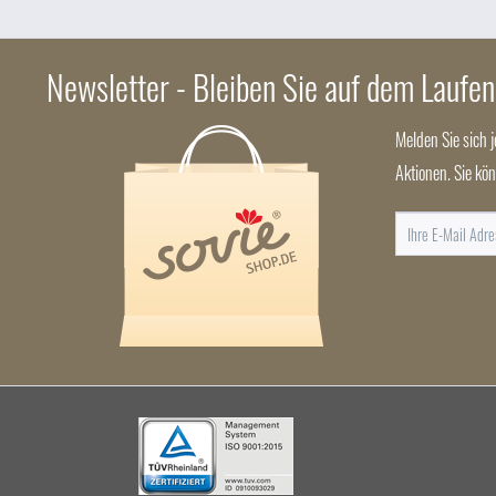
Die Planung einer Feier beginnt meist mit den Einladungskarten. 
Newsletter - Bleiben Sie auf dem Laufe
Sie tolle Einladungskarten kreieren können, die Ihren Gästen i
Melden Sie sich 
Aktionen. Sie kö